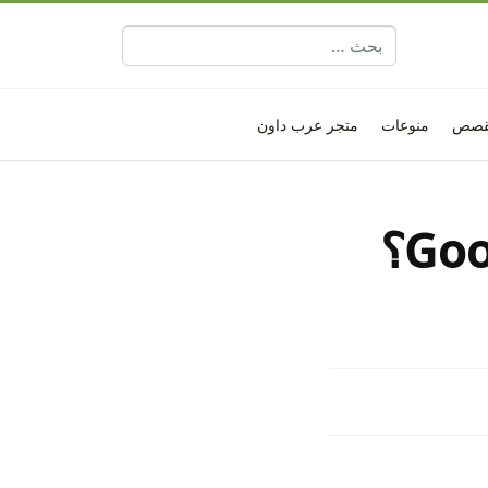
البحث عن:
قصص
منوعات
متجر عرب داون
للأسف تم ايقاف خدمات Google Play؟