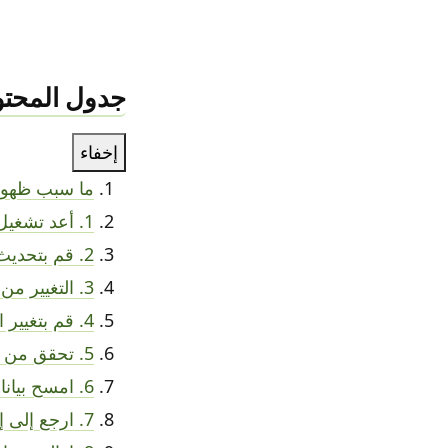
جدول المحتو
إخفاء
ما سبب ظهور خطا
1. أعد تشغيل جهازك
2. قم بتحديث متجر بلاي وخدمات جوجل
3. التغيير من البيانات الخلوية إلى شبكة Wi-Fi (أو العكس)
4. قم بتغيير الوقت والتاريخ
5. تحقق من مساحة تخزين هاتفك
6. امسح بيانات خدمات جوجل بلاي (وذاكرة التخزين المؤقت)
7. ارجع إلى إصدار أقدم من متجر Google Play