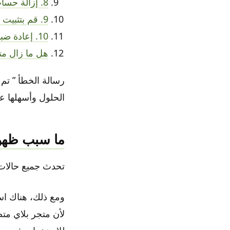
8. إزالة حساب جوجل الخاص بك
9. قم بتثبيت نسخة من متجر Play من جهة خارجية
10. إعادة ضبط المصنع لجهازك
هل ما زال مت
الحلول وأسهلها عندما يتوقف متجر y
ما سبب ظهور خط
تحدث جميع حالات توقف متجر Play عن العمل تقريب
لأن متجر بلاي مت