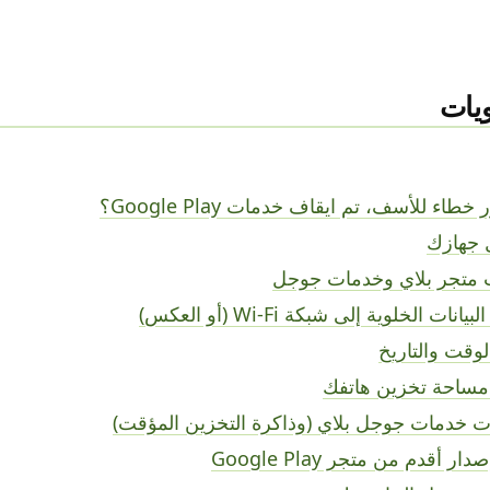
يات
ء للأسف، تم ايقاف خدمات Google Play؟