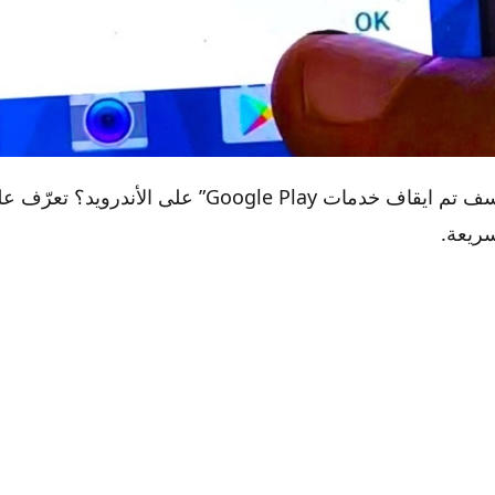
هل ترى خطأ “للأسف تم ايقاف خدمات Google Play” على ا
للأسف تم ايقاف خدمات Google Play؟ اليك حل المشكلة
ريعة.