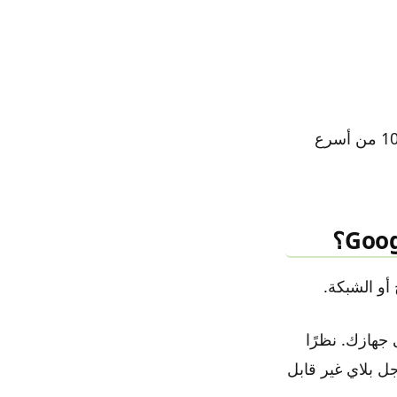
رسالة الخطأ ” تم ايقاف خدمات Google Play ” ليست بهذه الأهمية. لقد لخصنا 10 من أسرع
ء رئيسي: قد يتم طرح الإصدار الخاطئ من متجر Play على جهازك. نظرًا
ل بلاي غير قابل