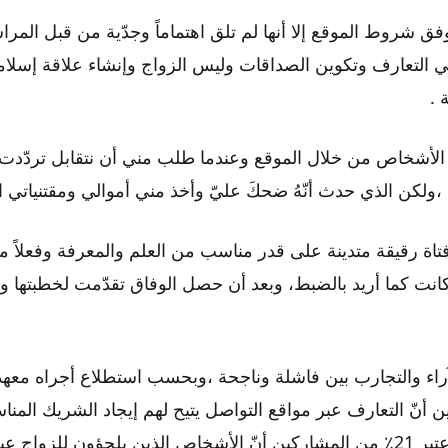
 شروط الموقع إلا أنها لم تلق اهتماماً وجدّية من قبل المرا
 التعارف وتكوين الصداقات وليس الزواج وإنشاء علاقة إسلا
 .
لأشخاص من خلال الموقع وعندما طلب مني أن نتقابل تردّدت كث
،ولكن الذي حدث أنّهُ ضحكَ عليّ وأخذ مني أموالي ومقتنياتي ال
فتاة رقيقة متدينة على قدر مناسب من العلم والمعرفة وفعلاً 
انت كما أريد بالضبط، وبعد أن حصل الوفاق تقدّمت لخطبتها وا
آراء والتجارب بين فاشلة وناجحة ،وبحسب استطلاع أجراه معهد 
ين أنّ التعارف عبر مواقع التواصل يتيح لهم إيجاد الشريك الم
أفضل، في حين اعتبر 21٪ من المشاركين أنّ الأشخاص الذين يلجؤون للزوا