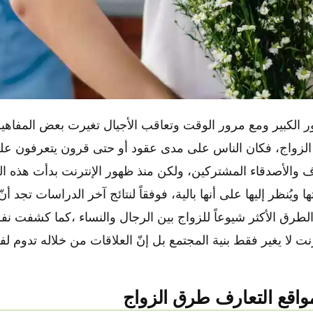
ر الكبير ومع مرور الوقت وتعاقب الأجيال تغيرت بعض المفا
كيف غيرت مواقع التعارف طرق الزواج في العالم العربي
الزواج، فكان الناس على مدى عقود أو حتى قرون يتعرفون عل
والأصدقاء المشتركين، ولكن منذ ظهور الإنترنت بدأت هذه الط
ا ويُنظر إليها على أنها بالية، فوفقاً لنتائج آخر الدراسات تجد أن
الطرق الأكثر شيوعاً للزواج بين الرجال والنساء ،كما كشفت نف
رنت لا يغير فقط بنية المجتمع بل إنّ العلاقات من خلاله تدوم ل
اقع التعارف طرق الزواج