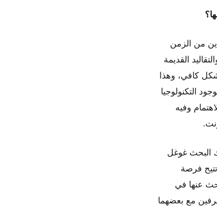
ها؟
ين من الزمن
قاليد القديمة
كل كافي، وهذا
جود التكنولوجيا
هتمام وفيه
نت.
ك البحث غوغل
تتيح فرصة
حث عنها في
رفين مع بعضهما