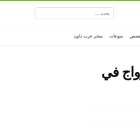
البحث عن:
قصص
منوعات
متجر عرب داون
واج في