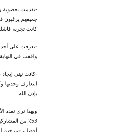
-تقدمت بعضوية وفق
جميعهم يرغبون في
كانت تجربة فاشلة
-تعرفت على أحد ا
وافقت في النهاية 
-كانت نيتي إيجاد 
التعارف وجدتها وك
بإذن الله.
وبهذا نرى تعدد ال
53٪ من المشارك