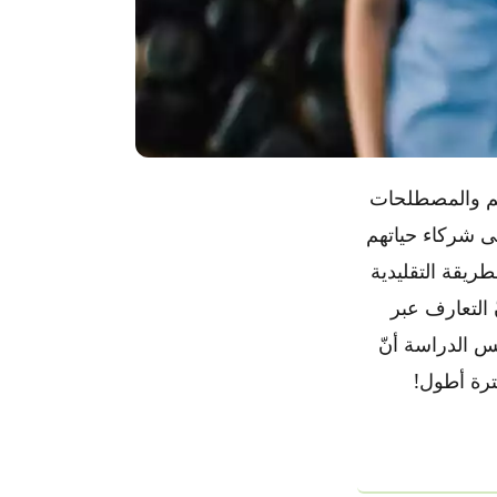
هيم والمصطلحات
ى شركاء حياتهم
ريقة التقليدية
ّ التعارف عبر
س الدراسة أنّ
فترة أطول!