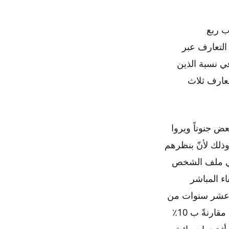
ب ربع
التعارف عبر
 في نسبة الذين
عارف ثلاث
ض جنوناً ويروا
وذلك لأنّ بنظرهم
 في ملف الشخص
اء المباشر
ال عشر سنوات من
الزواج ،فمن بين الذين التقوا بشركائهم عبر الإنترنت هنالك نسبة 17٪حالة طلاق مقارنةً ب 10٪
 أثبتت إحصائية