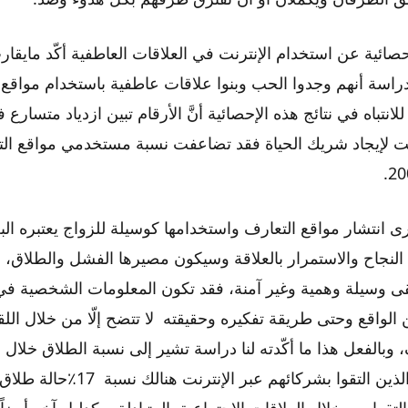
ئية عن استخدام الإنترنت في العلاقات العاطفية أكّد مايقار
راسة أنهم وجدوا الحب وبنوا علاقات عاطفية باستخدام مواقع 
لانتباه في نتائج هذه الإحصائية أنَّ الأرقام تبين ازدياد متسارع
ت لإيجاد شريك الحياة فقد تضاعفت نسبة مستخدمي مواقع الت
انتشار مواقع التعارف واستخدامها كوسيلة للزواج يعتبره البع
النجاح والاستمرار بالعلاقة وسيكون مصيرها الفشل والطلاق، 
بقى وسيلة وهمية وغير آمنة، فقد تكون المعلومات الشخصية
 الواقع وحتى طريقة تفكيره وحقيقته لا تتضح إلّا من خلال اللق
، وبالفعل هذا ما أكّدته لنا دراسة تشير إلى نسبة الطلاق خل
لتقوا من خلال العلاقات الاجتماعية المتبادلة، وكدليل آخر أيضاً