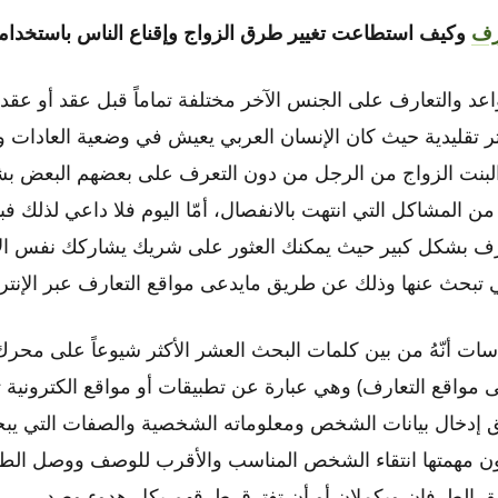
رف
وكيف استطاعت تغيير طرق الزواج وإقناع الناس باستخدام
عد والتعارف على الجنس الآخر مختلفة تماماً قبل عقد أو عقد
تقليدية حيث كان الإنسان العربي يعيش في وضعية العادات والت
لبنت الزواج من الرجل من دون التعرف على بعضهم البعض بش
 من المشاكل التي انتهت بالانفصال، أمّا اليوم فلا داعي لذلك فبو
رف بشكل كبير حيث يمكنك العثور على شريك يشاركك نفس الا
تبحث عنها وذلك عن طريق مايدعى مواقع التعارف عبر الإنتر
سات أنّهُ من بين كلمات البحث العشر الأكثر شيوعاً على محر
ى مواقع التعارف) وهي عبارة عن تطبيقات أو مواقع الكترونية 
 إدخال بيانات الشخص ومعلوماته الشخصية والصفات التي يب
ون مهمتها انتقاء الشخص المناسب والأقرب للوصف ووصل الط
يتفق الطرفان ويكملان أو أن تفترق طرقهم بكل هدوء وصد.