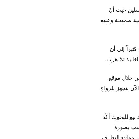
سلين حيث أنّ
مية صحيحة وعليه
يراً إلى أن
غالية ثمّ هرب.
من خلال موقع
لآن نتجهز للزواج
بيو للبحوث أكّد
ناسب بصورة
ج عبر مواقع التعارف