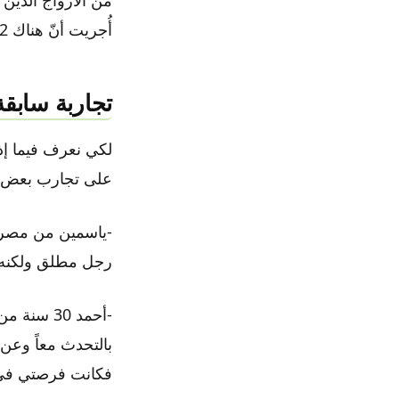
أُجريت أنّ هناك 82٪ من الناس يكذب عند محاولته للتعرف على أشخاص عن طريق الإنترنت.
تجاربة سابق
لكي نعرف فيما إذ
على تجارب بعض ال
-ياسمين من مصر 
رجل مطلق ولكنه ب
-أحمد 30 
بالتحدث معاً وعن 
فكانت فرصتي في ا