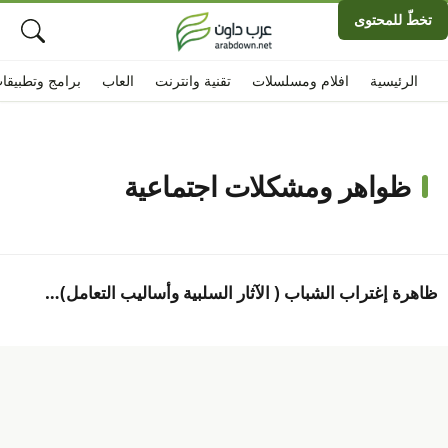
تخطّ للمحتوى
الرئيسية
افلام ومسلسلات
تقنية وانترنت
العاب
برامج وتطبيقا
ظواهر ومشكلات اجتماعية
ظاهرة إغتراب الشباب ( الآثار السلبية وأساليب التعامل)…