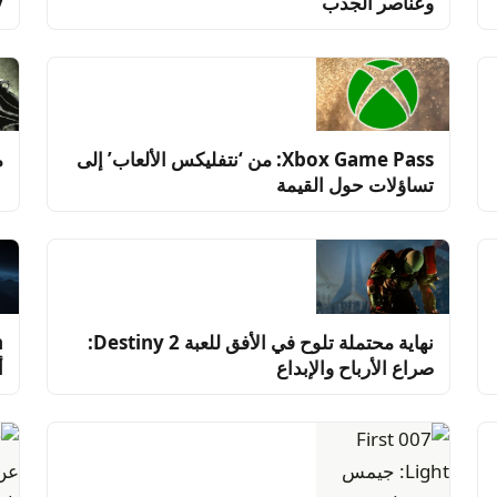
وعناصر الجذب
y
Xbox Game Pass: من ‘نتفليكس الألعاب’ إلى
مست
تساؤلات حول القيمة
نهاية محتملة تلوح في الأفق للعبة Destiny 2:
صراع الأرباح والإبداع
أ