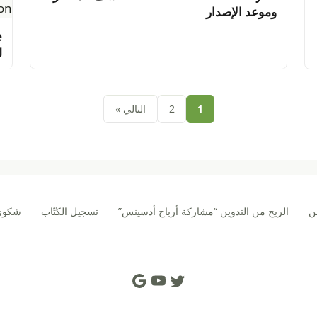
وموعد الإصدار
ل
صفحات:
1
2
التالي »
ن
الربح من التدوين “مشاركة أرباح أدسينس”
تسجيل الكتّاب
شكوى CA
Social Links