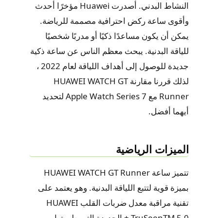
النشاط البدني. أصدرت Huawei مؤخرًا أحدث
وأقوى ساعة ركض احترافية مصممة للرياضة.
يمكن أن يكون مساعدًا ذكيًا أو مدربًا شخصيًا
للياقة البدنية. يبحث معظم الناس عن ساعة ذكية
جديدة للوصول إلى أهداف اللياقة لعام 2022 ،
لذلك قررنا مقارنة HUAWEI WATCH GT
Runner مع Apple Watch Series 7 لتحديد
أيهما أفضل.
الميزات الرياضية
تتميز ساعة HUAWEI WATCH GT Runner
بميزة قوية لتتبع اللياقة البدنية. وهو يعتمد على
تقنية مراقبة معدل ضربات القلب HUAWEI
TruSeenTM 5.0 + الجديدة التي طورتها