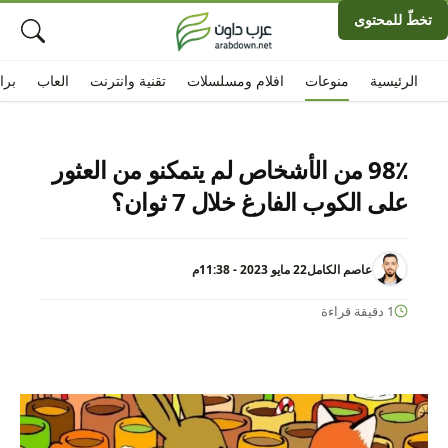
تخطّ للمحتوى
الرئيسية
منوعات
افلام ومسلسلات
تقنية وانترنت
العاب
برا
98٪ من الأشخاص لم يتمكنو من العثور
على الكوب الفارغ خلال 7 ثوان؟
عاصم الكامل
22 مايو 2023 - 11:38م
1 دقيقة قراءة