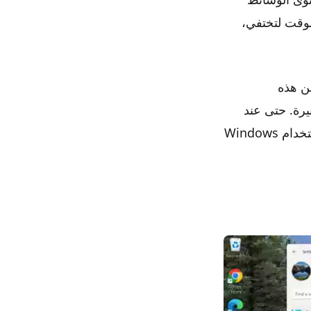
لوقت لتختفي،
ت في ويندوز 11 على أي من هذه
رة. حتى عند
تشغيل محتوى الوسائط. إنه أنيق ويشغل مساحة الحدود، ويجعل تجربتي في استخدام Windows