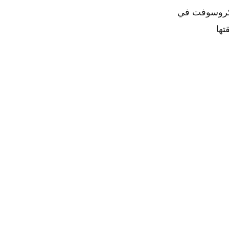
ايكروسوفت في
لقتها