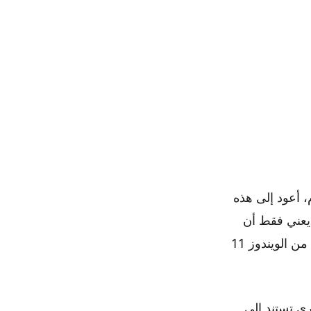
ليوم، أعود إلى هذه
هذا الموضوع كانت في نوفمبر 2021. وهذا لا يعني فقط أن
نظام التشغيل قد تطور منذ ذلك الحين، ولكن أيضًا أن أفكاري حول جوانب معينة من الويندوز 11
جى ملاحظة أن أفكاري تستند إلى