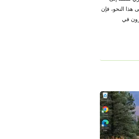
لمختلفة من الويندوز حتى أحدث إصدار Dev 25174. وعلى هذا النحو، فإن
رون في