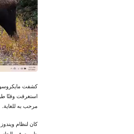
كشفت مايكروسوفت 
استغرقت وقتًا طوي
مرحب به للغاية.
ظهرت في الجانب 