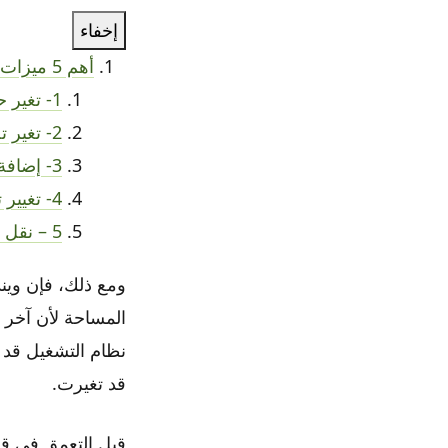
إخفاء
أهم 5 ميزات قد تعجبك في ويندوز 11
1- تغير حجم شريط مستوى الصوت ونقلة إلى أسفل
2- تغير تصميم واجهة الإعدادت
3- إضافة قسم اعدات موصى بها في قائمة أبدا
4- تغيير تصميم الأيقونات
5 – نقل شريط البحث إلى شريط المهام
قد تغيرت.