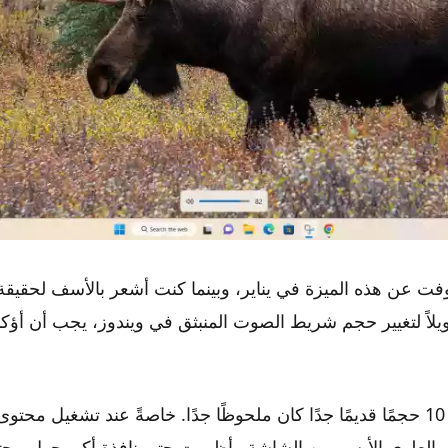
عن هذه الميزة في يناير، وبينما كنت أشعر بالأسف لحقيقة
لاً لتغيير حجم شريط الصوت المنبثق في ويندوز، يجب أن أؤكد أ
كان لنظام ويندوز 10 حجمًا قديمًا جدًا كان ملحوظًا جدًا. خاصةً عند تشغيل مح
العلوي الأيسر من الشاشة وأظهرت حتى نافذة أكبر حول محت