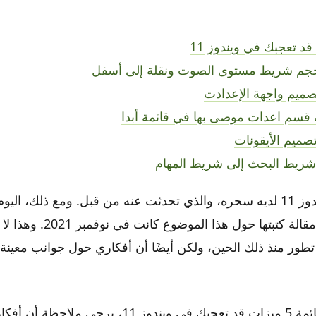
ومع ذلك، فإن ويندوز 11 لديه سحره، والذي تحدثت عنه من قبل. ومع ذلك، ا
المساحة لأن آخر مقالة كتبتها حول 
قبل التعمق في قائمة 5 ميزات قد تعجبك في ويندوز 11، ير