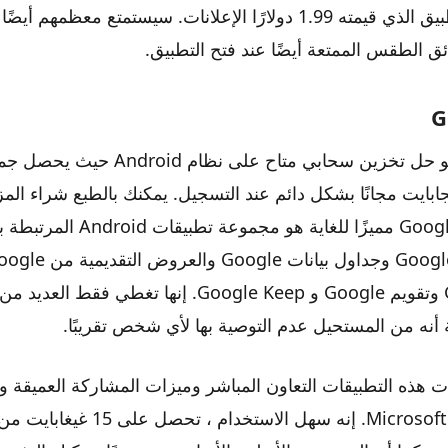
الفردي داخل التطبيق الذي قيمته 1.99 دولارًا الإعلانات. سيستمتع معظم
 الطقس الممتعة أيضًا عند فتح التطبيق.
G
Google Drive هو حل تخزين سحابي متاح على
د على 15 جيجابايت مجانًا بشكل دائم عند التسجيل. يمكنك بالطبع شراء الم
ما يجعل Google Drive مميزًا للغاية ه
Google و Gmail وتقويم Google و Google Keep. إنها تغطي
أنه من المستحيل عدم التوصية بها لأي شخص تقريبًا.
هذه التطبيقات التعاون المباشر وميزات المشاركة العميقة وا
مستندات Microsoft Office. إنه سهل الا