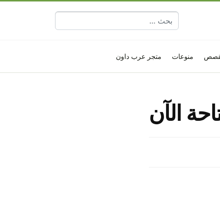
البحث عن:
قصص
منوعات
متجر عرب داون