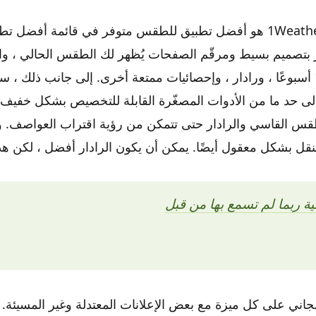
يمكن القول إن 1Weather هو أفضل تطبيق للطقس متوفر في قائمة أفضل 
يز بتصميم بسيط ومرقّم الصفحات يُظهر لك الطقس الحالي ، وال
لمدة تصل إلى 12 أسبوعًا ، ورادار ، وإحصائيات ممتعة أخرى. إلى جانب ذلك
ى حد ما من الأدوات المصغّرة القابلة للتخصيص بشكل خفيف وا
قس القاسي والرادار حتى تتمكن من رؤية اقتراب العواصف. و
نقل بشكل معقول أيضًا. يمكن أن يكون الرادار أفضل ، لكن 
جاني على كل ميزة مع بعض الإعلانات المعتدلة وغير المسيئة. 