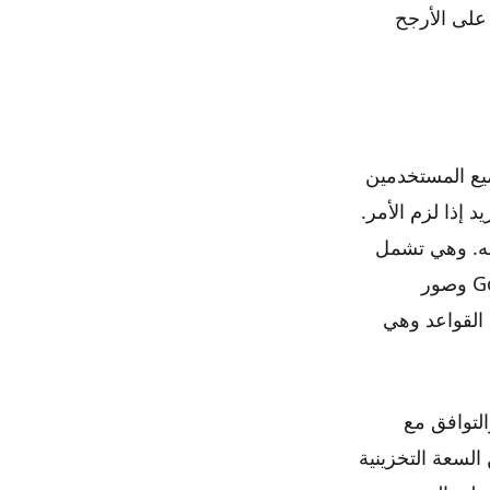
هم أيضًا على الأرجح
 نظام Android حيث يحصل جميع المستخدمين
زيد إذا لزم الأمر.
و مجموعة تطبيقات Android المرتبطة به. وهي تشمل
محرر مستندات Google وجداول بيانات Google والعروض التقديمية من Google وصور
 فقط العديد من القواعد وهي
لتوافق مع
ستخدام ، تحصل على 15 غيغابايت من السعة التخزينية