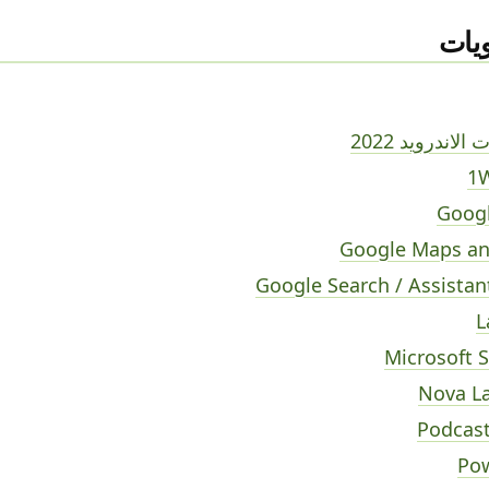
يات
اندرويد 2022
1
Googl
Google Maps a
Google Search / Assistan
L
Microsoft 
Nova L
Podcast
Po