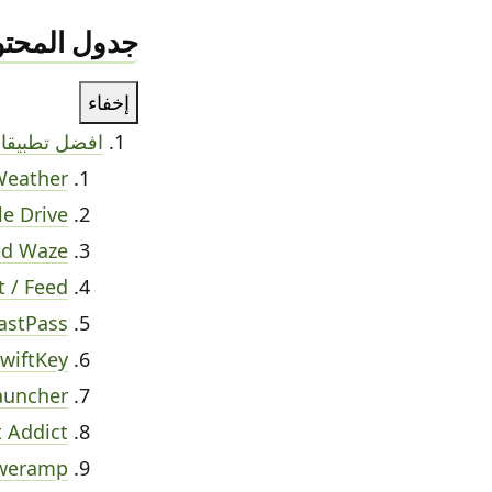
جدول المحتو
إخفاء
افضل تطبيقات ال
Weather
e Drive
nd Waze
t / Feed
astPass
SwiftKey
auncher
 Addict
weramp