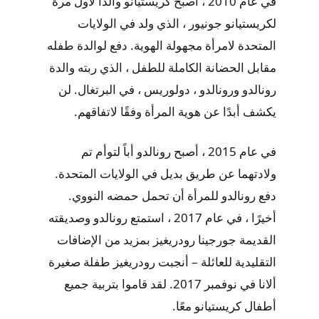
في عام 2010 ، أصبح كريستيانو والدًا لأول مرة
لكريستيانو جونيور ، الذي ولد في الولايات
المتحدة لامرأة مجهولة الهوية. دفع لوالدة طفله
مقابل الحضانة الكاملة للطفل ، الذي ربته والدة
رونالدو ورونالدو ، دولوريس ، في البرتغال. لن
يكشف أبدًا عن هوية المرأة وفقًا لاتفاقهم.
في عام 2015 ، أصبح رونالدو أباً لتوأم تم
ولادتهما عن طريق بديل في الولايات المتحدة.
دفع رونالدو للمرأة أن تحمل حمضه النووي.
أخيرًا ، في عام 2017 ، استمتع رونالدو وصديقته
القديمة جورجينا رودريغيز بمزيد من الإضافات
التقليدية للعائلة – أنجبت رودريغيز طفلة صغيرة
ألانا في نوفمبر 2017. لقد قاموا بتربية جميع
أطفال كريستيانو معًا.