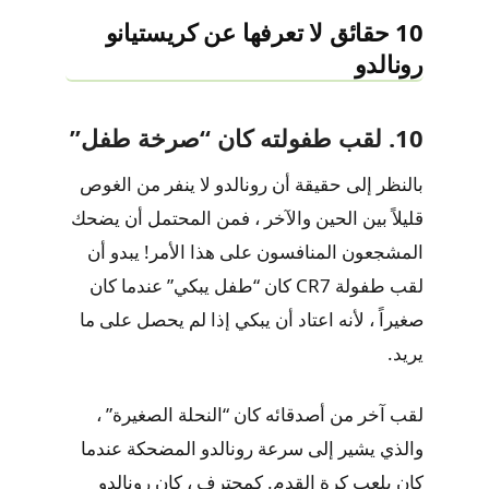
10 حقائق لا تعرفها عن كريستيانو
رونالدو
10. لقب طفولته كان “صرخة طفل”
بالنظر إلى حقيقة أن رونالدو لا ينفر من الغوص
قليلاً بين الحين والآخر ، فمن المحتمل أن يضحك
المشجعون المنافسون على هذا الأمر! يبدو أن
لقب طفولة CR7 كان “طفل يبكي” عندما كان
صغيراً ، لأنه اعتاد أن يبكي إذا لم يحصل على ما
يريد.
لقب آخر من أصدقائه كان “النحلة الصغيرة” ،
والذي يشير إلى سرعة رونالدو المضحكة عندما
كان يلعب كرة القدم. كمحترف ، كان رونالدو