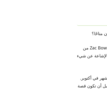
بافتراض التزام مايكروسوفت بدورة تحديث مدتها ثلاث سنوات وفقًا لتقارير Zac Bowden من
ويندوز 12 في وقت ما في عام 2024. لم يتم الإشاعة عن شيء
ميًا بعد بضعة أشهر في أكتوبر.
تمل أن تكون قصة