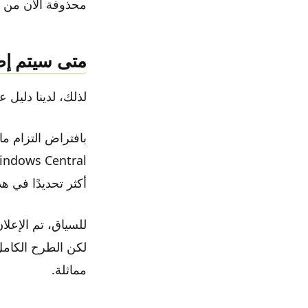
محذوفة الآن من SwiftOnSecurity، والتي كشفت منذ ذلك الحين أنها مزحة:
متى سيتم إصدا
لذلك، لدينا دليل على أن ويندوز 12 في الطريق. ا
أكثر تحديدًا في هذ
لكن الطرح الكامل
مماثلة.