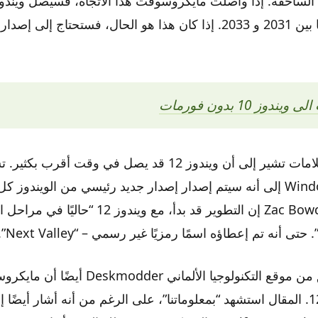
العمر في وقت ما بين 2031 و 2033. إذا كان هذا هو الحال، فستحتاج إ
وز 10 بدون فورمات
ومع ذلك، هناك علامات تشير إلى أن ويندوز 12 قد يصل في وقت 
في Windows Central إلى أنه سيتم إصدار إصدار جديد رئيسي من الويندو
يقول المؤلف Zac Bowden إن التطوير قد بدأ، مع ويندوز 12 “
ى أنه تم إعطاؤه اسمًا رمزيًا غير رسمي – “Next Valley”.
اقترح مقال سابق من موقع التكنولوجيا الألمان
التحضير لويندوز 12. المقال استشهد “بمعلوماتنا”، على الرغم من أنه أشار أيضً