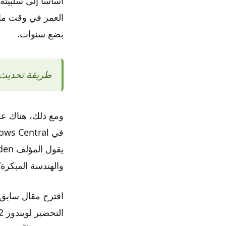
بضع سنوات.
طريقة تحديث الى ويند
والهندسة المبكرة”. حت