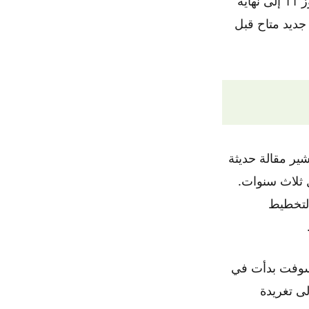
أساسًا إلى سلبيته الساحقة. إذا واصلت مايكروسوفت هذا الاتجاه، فسيصل ويندوز 11 إلى نهاية
لى إصدار جديد متاح قبل
أقرب بكثير. تشير مقالة حديثة
ز كل ثلاث سنوات.
حاليًا في مراحل التخطيط
ي Deskmodder أيضًا أن مايكروسوفت بدأت في
ا إلى تغريدة