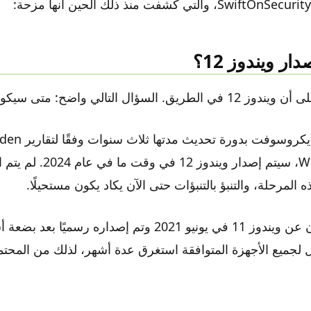
ر ويندوز 12؟
لسؤال التالي واضح: متى سيكون متاحًا؟
Windows Central، سيتم إصدار 
ه المرحلة، والتنبؤ بالتنبؤات حتى الآن يكاد يكون مستحيلًا.
للسياق، تم الإعلان عن ويندوز 11 في يونيو 2021 وتم إصداره رس
 لجميع الأجهزة المتوافقة استغرق عدة أشهر، لذلك من المح