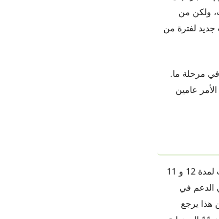
 قرار مايكروسوفت، ولكن من
طح مكتب جديد لفترة من
في مرحلة ما.
داخليًا، وقد يستغرق الأمر عامين
على الأرجح نعم. استمر نظاما التشغيل ويندوز XP و ويندوز 7 في تلقي التحديثات لمدة 12 و 11
 الدعم في
، ولكن هذا يرجع