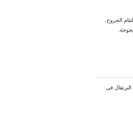
ئام الجروح،
يخوخة.
ع ٤_٥ ملاعق من عصير البرتقال في