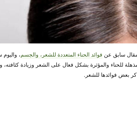
 مقال سابق عن
فوائد الحناء المتعددة للشعر، والجسم
، واليوم 
Woman dyeing grey hair root with brush and hair color, close up
هلة للحناء والمؤثرة بشكل فعال على الشعر وزيادة كثافته، ول
ذكر بعض فوائدها للشعر.