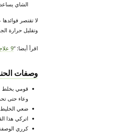
الشاي يساعد ع
لا تقتصر فوائدها
وتقليل حرارة الج
اقرأ أيضا: “
9 علاجات منزلية لتفتيح البشرة، تعرفي عليها.
وصفات الحنا
وعاء حتى تحص
ضعي الخليط 
اتركي هذا القناع لمدة ١٠ دقائق ثم
كرري الوصفة 