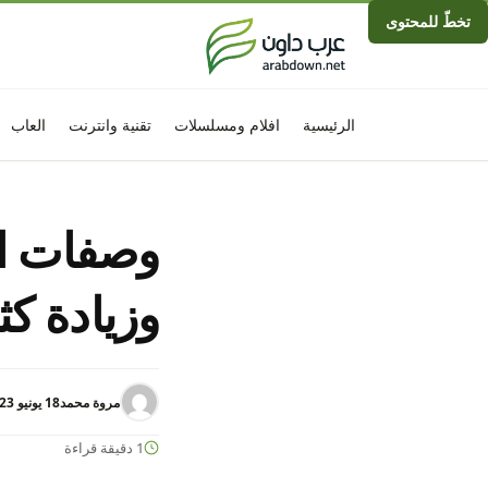
تخطّ للمحتوى
الرئيسية
افلام ومسلسلات
تقنية وانترنت
العاب
وصفات ال
وزيادة كث
مروة محمد
18 يونيو 2023 - 8:43م
1 دقيقة قراءة