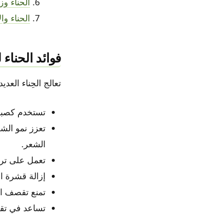
الحناء و
الحناء و
فوائد الحناء
تعالج الحِناء ال
تستخدم كصبغة
تعزز نمو الش
الشعر.
تعمل على ترطي
إزالة قشرة ا
تمنع تقصف ال
تساعد في تقل