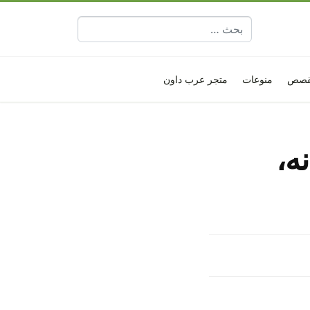
البحث عن:
قصص
منوعات
متجر عرب داون
ه،