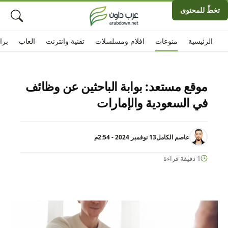
تخطّ للمحتوى
الرئيسية
منوعات
افلام ومسلسلات
تقنية وانترنت
العاب
برا
موقع مستعد: بوابة الباحثين عن وظائف
في السعودية والإمارات
عاصم الكامل
13 نوفمبر 2024 - 2:54م
1 دقيقة قراءة