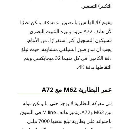
التكبير/التصغير.
يقوم كلا الهاتفين بالتصوير بدقة 4K، ولكن نظرًا
لأن هاتف A72 مزود بميزة التثبيت البصري،
فسيكون التسجيل أكثر استقرارًا. من الأمام،
يجب أن تبدو صور السيلفي متشابهة، حيث تبلغ
دقة الكاميرا في كل منهما 32 ميجابكسل ويتم
التقاطها بدقة 4K.
عمر البطارية M62 مع A72
في معركة البطارية لا يوجد حتى ما يمكن قوله
بين M62 وA72. يتميز هاتف M line في السوق
باحتوائه على بطارية تبلغ سعتها 7000 مللي