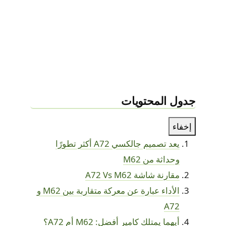
جدول المحتويات
إخفاء
يعد تصميم جالكسي A72 أكثر تطورًا
وحداثة من M62
مقارنة شاشة A72 Vs M62
الأداء عبارة عن معركة متقاربة بين M62 و
A72
أيهما يمتلك كامير أفضل: M62 أم A72؟