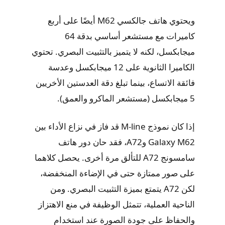
ويحتوي هاتف جالكسي M62 أيضًا على أربع
كاميرات مع مستشعر أساسي بدقة 64
ميجابكسل، لكنه لا يتميز بالتثبيت البصري. تحتوي
الكاميرا الثانوية على 12 ميجابكسل وعدسة
فائقة الاتساع، بينما تبلغ دقة العدستين الأخريين
5 ميجابكسل (مستشعر الماكرو والعمق).
إذا كان نموذج M-line قد فاز في نزاع الأداء بين
Galaxy M62 وA72، فقد حان دور هاتف
سامسونج A72 للتألق مرة أخرى. يحصل كلاهما
على صور ممتازة حتى في الإضاءة المنخفضة،
لكن A72 يتمتع بميزة التثبيت البصري. ومن
الناحية العملية، تتمثل الوظيفة في منع الاهتزاز
والحفاظ على جودة الصورة عند استخدام