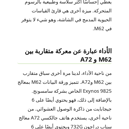
يعطي إحساسًا أكثر سلاسة وطبيعية بالرسوم
المتحركة. ميزة أخرى هي قارئ القياسات
الحيوية المدمج في الشاشة، وهو شيء لا يتوفر
في M62.
الأداء عبارة عن معركة متقاربة بين
M62 و A72
من ناحية الأداء، لدينا مرة أخرى سباق متقارب
بين M62 وA72. تتميز ورقة البيانات M62 بمعالج
Exynos 9825 الخاص بشركة سامسونج.
بالإضافة إلى ذلك، فهو يحتوي أيضًا على 6
جيجابايت من ذاكرة الوصول العشوائي. من
ناحية أخرى، يستخدم هاتف جالكسي A72 معالج
سناب دراجون 732G ويحتوي أيضًا على 6