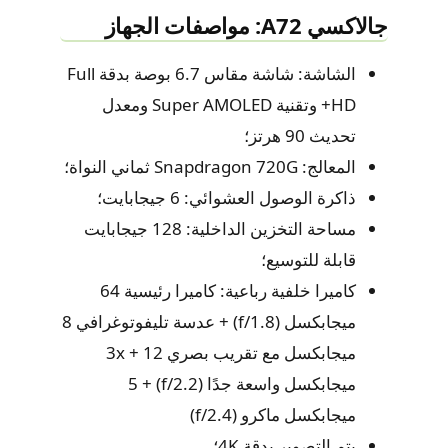
جالاكسي A72: مواصفات الجهاز
الشاشة: شاشة مقاس 6.7 بوصة بدقة Full
HD+ وتقنية Super AMOLED ومعدل
تحديث 90 هرتز؛
المعالج: Snapdragon 720G ثماني النواة؛
ذاكرة الوصول العشوائي: 6 جيجابايت؛
مساحة التخزين الداخلية: 128 جيجابايت
قابلة للتوسيع؛
كاميرا خلفية رباعية: كاميرا رئيسية 64
ميجابكسل (f/1.8) + عدسة تليفوتوغرافي 8
ميجابكسل مع تقريب بصري 3x + 12
ميجابكسل واسعة جدًا (f/2.2) + 5
ميجابكسل ماكرو (f/2.4)
يتم التصوير بدقة 4K؛