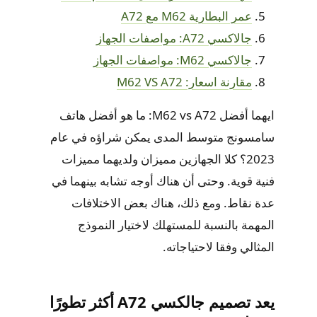
عمر البطارية M62 مع A72
جالاكسي A72: مواصفات الجهاز
جالاكسي M62: مواصفات الجهاز
مقارنة اسعار: M62 VS A72
ايهما أفضل M62 vs A72: ما هو أفضل هاتف
سامسونج متوسط المدى يمكن شراؤه في عام
2023؟ كلا الجهازين مميزان ولديهما مميزات
فنية قوية. وحتى أن هناك أوجه تشابه بينهما في
عدة نقاط. ومع ذلك، هناك بعض الاختلافات
المهمة بالنسبة للمستهلك لاختيار النموذج
المثالي وفقا لاحتياجاته.
يعد تصميم جالكسي A72 أكثر تطورًا