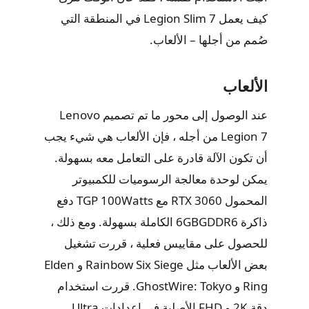
كيف يعمل Legion Slim 7 في المنطقة التي
صُمم من أجلها – الألعاب.
الألعاب
عند الوصول إلى محور ما تم تصميم Lenovo
Legion 7 من أجله ، فإن الألعاب هي شيء يجب
أن تكون الآلة قادرة على التعامل معه بسهولة.
يمكن لوحدة معالجة الرسوميات للكمبيوتر
المحمول RTX 3060 مع TGP 100Watts دفع
ذاكرة 6GBGDDR6 الكاملة بسهولة. ومع ذلك ،
للحصول على مقاييس فعلية ، قررت تشغيل
بعض الألعاب مثل Rainbow Six Siege و Elden
Ring و GhostWire: Tokyo. قررت استخدام
دقة 2K و FHD الأصلية في إعدادات Ultra