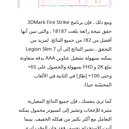
ومع ذلك ، فإن برنامج 3DMark Fire Strike
حقق نتيجة رائعة بلغت 18187 ، والتي تبين أنها
أفضل من 82٪ من جميع النتائج. لمزيد من
التحقق ، تشير النتائج إلى أن Legion Slim 7
يمكنه بسهولة تشغيل عناوين AAA بدقة متفاوتة
تبلغ 2K و FHD بسهولة والحصول على 65+
وحتى 100+ إطارًا في الثانية في الألعاب
المحسّنة جيدًا.
كما ترى بنفسك ، فإن جميع النتائج المعيارية
مثيرة للإعجاب وتشير إلى كمبيوتر محمول يمكنه
التعامل مع أكثر بكثير من هيكله الخفيف. بينما
أثبت الاستخدام نفسه ، فقد حان الوقت لنرى