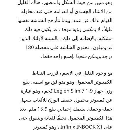
وهو متين من حيث الشكل والمظهر. هناك القليل
من الانثناء الجسدي أو انعدامه حتى عند محاولة
القيام بذلك عن عمد. بينما تتأرجح الشاشة نفسها
قليلاً ، لا يمكنني رؤية موقف قد يكون فيه ذلك
مشكلة. بالإضافة إلى ذلك ، بالنسبة لأولئك الذين
قد يميلون ، تحتوي الشاشة على مفصلة 180
درجة ويمكن فتحها بإصبع واحد فقط.
مع وجود الدليل في الاسم ، قررت التقاط
الكمبيوتر المحمول وهو متوافق مع اسمه. يبلغ
وزن جهاز Legion Slim 7 1.9 كجم ، وهو عبارة
عن كمبيوتر محمول خفيف الوزن للألعاب يسهل
حمله وحمله. بسمك إجمالي يبلغ 15.9 ملم. يعد
هذا الكمبيوتر المحمول نحيفًا للغاية ويتفوق حتى
على Infinix INBOOK X1 ، وهو كمبيوتر