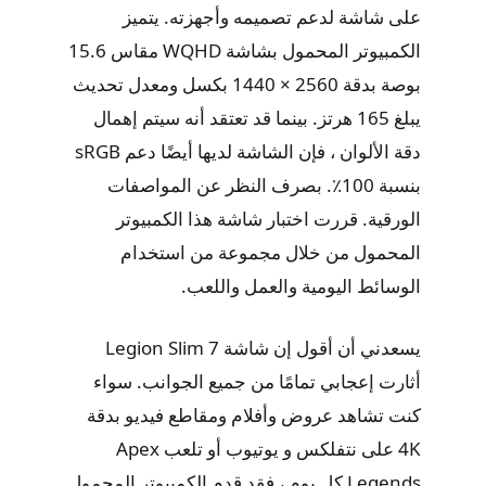
على شاشة لدعم تصميمه وأجهزته. يتميز
الكمبيوتر المحمول بشاشة WQHD مقاس 15.6
بوصة بدقة 2560 × 1440 بكسل ومعدل تحديث
يبلغ 165 هرتز. بينما قد تعتقد أنه سيتم إهمال
دقة الألوان ، فإن الشاشة لديها أيضًا دعم sRGB
بنسبة 100٪. بصرف النظر عن المواصفات
الورقية. قررت اختبار شاشة هذا الكمبيوتر
المحمول من خلال مجموعة من استخدام
الوسائط اليومية والعمل واللعب.
يسعدني أن أقول إن شاشة Legion Slim 7
أثارت إعجابي تمامًا من جميع الجوانب. سواء
كنت تشاهد عروض وأفلام ومقاطع فيديو بدقة
4K على نتفلكس و يوتيوب أو تلعب Apex
Legends كل يوم ، فقد قدم الكمبيوتر المحمول