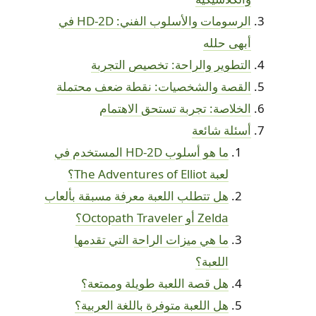
الرسومات والأسلوب الفني: HD-2D في
أبهى حلله
التطوير والراحة: تخصيص التجربة
القصة والشخصيات: نقطة ضعف محتملة
الخلاصة: تجربة تستحق الاهتمام
أسئلة شائعة
ما هو أسلوب HD-2D المستخدم في
لعبة The Adventures of Elliot؟
هل تتطلب اللعبة معرفة مسبقة بألعاب
Zelda أو Octopath Traveler؟
ما هي ميزات الراحة التي تقدمها
اللعبة؟
هل قصة اللعبة طويلة وممتعة؟
هل اللعبة متوفرة باللغة العربية؟