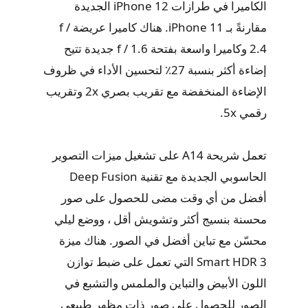
الكاميرا في طرازات iPhone 12 الجديدة
مقارنةً بـ iPhone 11. هناك كاميرا عريضة f /
2.4 وكاميرا واسعة بفتحة f / 1.6 جديدة تتيح
إضاءة أكثر بنسبة 27٪ لتحسين الأداء في ظروف
الإضاءة المنخفضة مع تقريب بصري 2x وتقريب
رقمي 5x.
تعمل شريحة A14 على تشغيل ميزات التصوير
الحاسوبي الجديدة مع تقنية Deep Fusion
أفضل من أي وقت مضى للحصول على صور
محسنة بنسيج أكثر وتشويش أقل ، ووضع ليلي
محسّن مع تباين أفضل في الصور. هناك ميزة
Smart HDR 3 التي تعمل على ضبط توازن
اللون الأبيض والتباين والملمس والتشبع في
الصور للحصول على صور ذات مظهر طبيعي