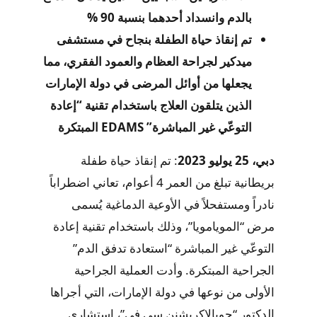
بالدم وانسداد أحدهما بنسبة 90 %
تم إنقاذ حياة الطفلة بنجاح في مستشفى
ميدكير لجراحة العظام والعمود الفقري، مما
يجعلها من أوائل المرضى في دولة الإمارات
الذين يتلقون العلاج باستخدام تقنية “إعادة
التوعّي غير المباشرة” EDAMS المبتكرة
دبي، 25 يوليو 2023
: تم إنقاذ حياة طفلة
بريطانية تبلغ من العمر 4 أعوام، تعاني اضطراباً
نادراً ومستفحلاً في الأوعية الدماغية يُسمى
مرض “المويامويا”، وذلك باستخدام تقنية إعادة
التوعّي غير المباشرة “استعادة تدفق الدم”
الجراحية المبتكرة. وأدت العملية الجراحية
الأولى من نوعها في دولة الإمارات، التي أجراها
الدكتور “جوبالاكريشنن سي في”، استشاري