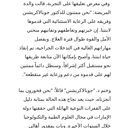
وفي معرض تعليقها على التجربة، قالت والدة
المريضة: “نحن ممتنون للدكتور جوبالاكريشنن
وفريقه على الرعاية الاستثنائية التي قدموها
لابنتنا. إن خبرتهم وتعاطفهم وتفانيهم منحني
الأمل والقوة طوال فترة العلاج. وبفضل
مهاراتهم العالية في التدخلات الجراحية، تم إنقاذ
حياة ابنتنا، وأصبح بإمكانها الآن متابعة طريقها
نحو مستقبل أكثر إشراقاً. وسنظل دائماً ممتنين
لهم على قدموه من دعم ورعاية غير منقطعة”.
وختم د. “جوبالاكريشنن” قائلاً: “نحن فخورون بما
أنجزناه، حيث يعد نجاح هذه الحالة بمثابة دليل
على القفزات النوعية الهائلة التي حققتها دولة
الإمارات في مجال العلوم الطبية والتكنولوجيا
خلال السنوات الأخيرة. وبات بمقدور أهالي