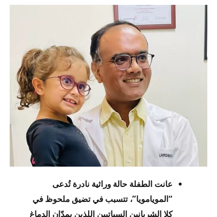
عانت الطفلة حالة وراثية نادرة تُدعى
“المويامويا”، تتسبب في تضيق ملحوظ في
كلا الشريانين السباتيين اللذين يمدّان الدماغ