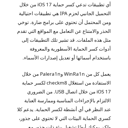
أي تطبيقات تدعي كسر حماية iOS 17 من خلال
التحميل الجانبي لحزم IPA هي تطبيقات احتيالية
ومن المحتمل أن تحتوي على برامج ضارة. توخي
الحذر والامتناع عن التعامل مع المواقع التي تقدم
مثل هذه الملفات. قد تشير تلك التطبيقات إلى
أدوات كسر الحماية الأسطورية والمعروفة
باستخدام أسمائها أو تعديل إصدارات الأسماء.
يعمل كل من WinRa1n وPalera1n من خلال
الاستفادة من استغلال checkm8 لكسر حماية
iOS 17 من خلال اتصال USB. من الضروري
الالتزام بالإجراءات المناسبة وممارسة العناية
عند النظر في أي أنشطة لكسر الحماية. يدعم كلا
كسري الحماية البيئات التي لا تحتوي على جذور،
ولكن يمكنك أيضًا تشغيل بيئة ذات جذور مع