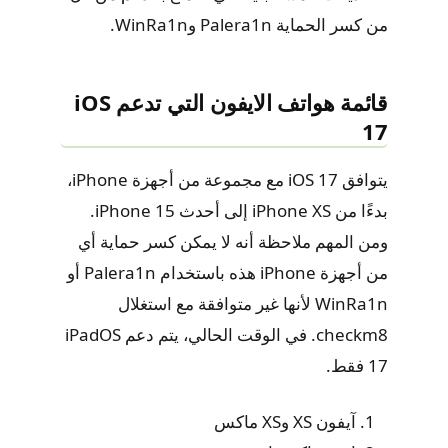
من كسر الحماية Palera1n وWinRa1n.
قائمة هواتف الايفون التي تدعم iOS
17
يتوافق iOS 17 مع مجموعة من أجهزة iPhone،
بدءًا من iPhone XS إلى أحدث iPhone 15.
ومن المهم ملاحظة أنه لا يمكن كسر حماية أي
من أجهزة iPhone هذه باستخدام Palera1n أو
WinRa1n لأنها غير متوافقة مع استغلال
checkm8. في الوقت الحالي، يتم دعم iPadOS
17 فقط.
آيفون XS وXS ماكس