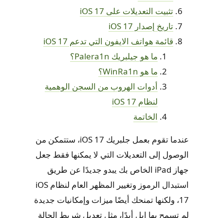
تثبيت التعديلات على iOS 17
تاريخ إصدار iOS 17
قائمة هواتف الايفون التي تدعم iOS 17
ما هو جيلبريك Palera1n؟
ما هو WinRa1n؟
أدوات الهروب من السجن الوهمية
لنظام iOS 17
الخاتمة
عندما تقوم بعمل جلبريك iOS 17، ستتمكن من
الوصول إلى التعديلات التي لا يمكنها فقط جعل
جهاز iPad الخاص بك يبدو جديدًا عن طريق
استبدال الرموز وتغيير المظهر العام لنظام iOS
17، ولكنها تمنحك أيضًا ميزات وإمكانيات جديدة
لم تسمح بها ابل أبدًا، مثل تعديل شريط الحالة