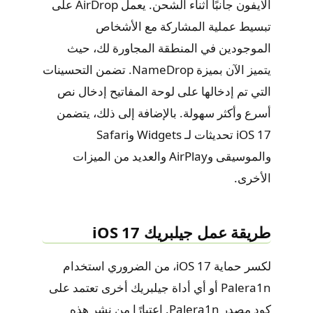
الايفون جانبًا أثناء الشحن. يعمل AirDrop على
تبسيط عملية المشاركة مع الأشخاص
الموجودين في المنطقة المجاورة لك، حيث
يتميز الآن بميزة NameDrop. تضمن التحسينات
التي تم إدخالها على لوحة المفاتيح إدخال نص
أسرع وأكثر سهولة. بالإضافة إلى ذلك، يتضمن
iOS 17 تحديثات لـ Widgets وSafari
والموسيقى وAirPlay والعديد من الميزات
الأخرى.
طريقة عمل جيلبريك iOS 17
لكسر حماية iOS 17، من الضروري استخدام
Palera1n أو أي أداة جيلبريك أخرى تعتمد على
كود مصدر Palera1n. اعتبارًا من نشر هذه