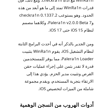
WinRa1n مع أداة checkra1n. ومع ذلك، فإن
قدرات WinRa1n تمتد إلى ما هو أبعد من هذه
الحدود. وهو يستوعب checkra1n 0.1337.2
وPalera1n v2.0.0 Beta 7، وكلاهما مصمم
لنظام iOS 15 حتى iOS 17.
ومن الجدير بالذكر أنه في أحدث البرامج الثابتة
لنظام التشغيل iOS، يقوم WinRa1n بتثبيت
Palera1n Loader، مما يوفر للمستخدمين
قدرة لا تقدر بثمن على إجراء عمليات حقن
القرص وتثبيت مدير الحزم. يؤدي هذا إلى
الارتقاء بتجربة المستخدم، ويقدم مجموعة
شاملة من الميزات لتخصيص iOS.
أدوات الهروب من السجن الوهمية