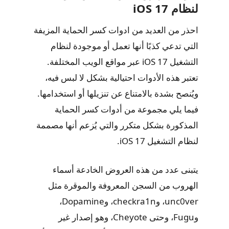
لنظام iOS 17
احذر من العديد من ادوات كسر الحماية المزيفة
التي تدعي كذبًا أنها تعمل أو موجودة لنظام
التشغيل iOS 17 عبر مواقع الويب المختلفة.
تعتبر هذه الأدوات احتيالية بشكل لا لبس فيه،
ويُنصح بشدة بالامتناع عن تنزيلها أو استخدامها.
فيما يلي مجموعة من أدوات كسر الحماية
المذكورة بشكل متكرر والتي يُزعم أنها مصممة
لنظام التشغيل iOS 17.
يتبنى عدد من هذه العروض الخادعة أسماء
الهروب من السجن المعروفة والموقرة مثل
unc0ver، وcheckra1n، وDopamine،
وFugu، وحتى Cheyote، وهو إصدار غير