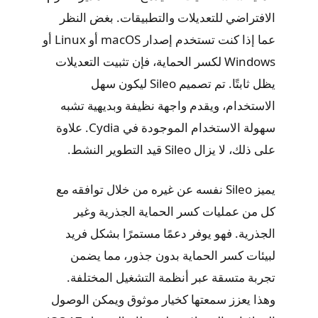
الافتراضي للتعديلات والتطبيقات. بغض النظر
عما إذا كنت تستخدم إصدار macOS أو Linux أو
Windows لكسر الحماية، فإن تثبيت التعديلات
يظل ثابتًا. تم تصميم Sileo ليكون سهل
الاستخدام، ويقدم واجهة نظيفة وبديهية تشبه
سهولة الاستخدام الموجودة في Cydia. علاوة
على ذلك، لا يزال Sileo قيد التطوير النشط.
يميز Sileo نفسه عن غيره من خلال توافقه مع
كل من عمليات كسر الحماية الجذرية وغير
الجذرية. فهو يوفر دعمًا مستمرًا بشكل فريد
لبيئات كسر الحماية بدون جذور، مما يضمن
تجربة متسقة عبر أنظمة التشغيل المختلفة.
وهذا يعزز سمعتها كخيار موثوق ويمكن الوصول