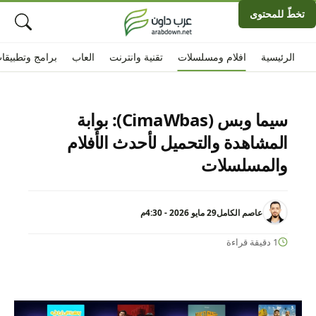
تخطّ للمحتوى
الرئيسية
افلام ومسلسلات
تقنية وانترنت
العاب
برامج وتطبيقا
سيما وبس (CimaWbas): بوابة
المشاهدة والتحميل لأحدث الأفلام
والمسلسلات
عاصم الكامل
29 مايو 2026 - 4:30م
1 دقيقة قراءة