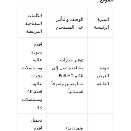
الكلمات
الميزة
الوصف والتأثير
المفتاحية
الرئيسية
على المستخدم
المرتبطة
افلام
بجودة
توفير خيارات
عالية
جودة
مشاهدة تصل إلى
ومسلسلات
العرض
4K و Full HD،
بجودة
الفائقة
مما يضمن وضوحاً
عالية،
استثنائياً.
افلام 4K
ومسلسلات
4K
تحميل
ضمان بدء
افلام