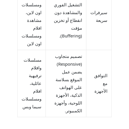
التشغيل الفوري
ومسلسلات
سيرفرات
والمشاهدة دون
اون لاين،
سريعة
انقطاع أو تخزين
مشاهدة
مؤقت
افلام
(Buffering).
ومسلسلات
اون لاين
تصميم متجاوب
مسلسلات
(Responsive)
وافلام
يضمن عمل
التوافق
ترفيهية
الموقع بسلاسة
مع
عائلية،
على الهواتف
الأجهزة
افلام
الذكية، الأجهزة
ومسلسلات
اللوحية، وأجهزة
سيما وبس
الكمبيوتر.