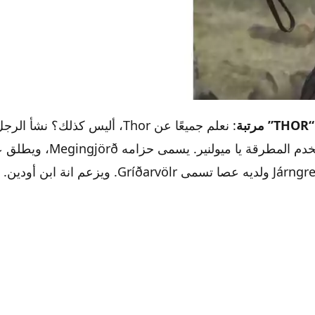
ة
: نعلم جميعًا عن Thor، أليس كذلك؟ ن
سلسلة أفلام ثور "THOR" بالترتيب من الأسوأ إلى الأفضل
الإسكندنافية. يستخدم المطرقة يا ميولن