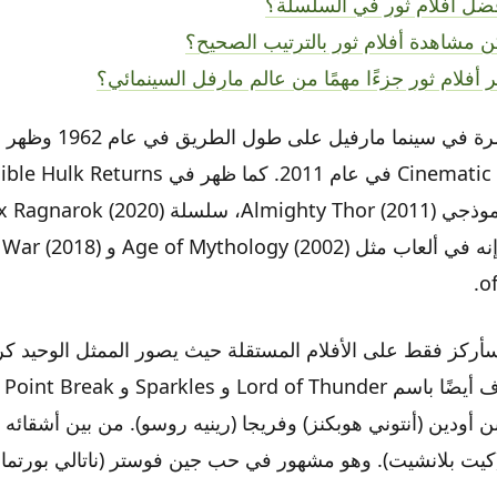
ضل أفلام ثور في السلسلة؟
 مشاهدة أفلام ثور بالترتيب الصحيح؟
بر أفلام ثور جزءًا مهمًا من عالم مارفل السينمائي؟
ظهر Thor لأول مرة في سينما م
مارفل Cinematic Universe في عام 2011. كما ظهر في
o
سأركز فقط على الأفلام المستقلة حيث يصور الممثل الوحيد
L). هو ابن أودين (أنتوني هوبكنز) وفريجا (رينيه روسو). من بين أشقائه
(كيت بلانشيت). وهو مشهور في حب جين فوستر (ناتالي بورتمان