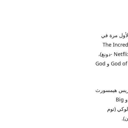
ارفيل على طول الطريق في عام 1962 وظهر لأول مرة في
 The Incredible Hulk Returns
(1988)، الفيلم النموذجي Almighty Thor (2011)، سلسلة Netflix Ragnarok (2020) -دونغ)،
ومورتال (2020). إنه في ألعاب مثل Age of Mythology (2002) و God of War (2018) و God
 كريس هيمسورث
إله الرعد (المعروف أيضًا باسم Lord of Thunder و Sparkles و Point Break و Big
 لوكي (توم
).