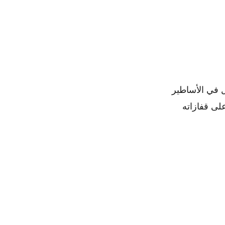
شأ الرجل في الأساطير
ير. يسمى حزامه Megingjörð، ويطلق على قفازاته