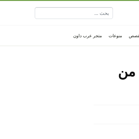
البحث عن:
قصص
منوعات
متجر عرب داون
لترتيب من