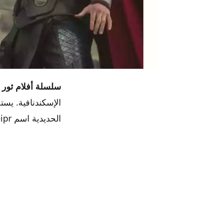
سلسلة أفلام ثور “THOR” مرتب
الحديدية اسم Járngreipr ولديه عصا تسمى Gríðarvölr. ويزعم انة ابن أودين.