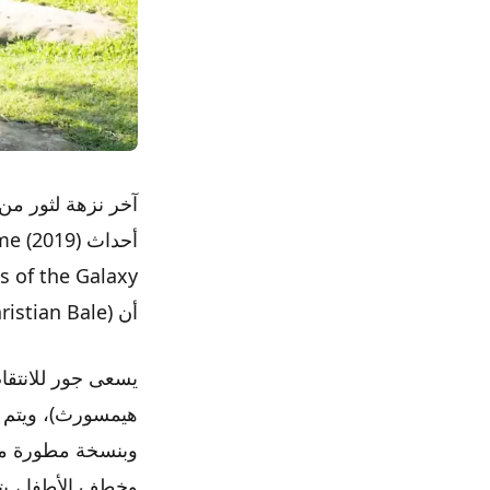
آخر نزهة لثور من 
أن Gorr The God Butcher (Christian Bale) يذبح الآلهة في جميع أنحاء الكون ويجب إيقافه.
يسعى جور للانتقام 
هيمسورث)، ويتم “
وخطف الأطفا ، يتح