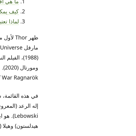
ما هي أف
كيف يمكن
لماذا تعت
f War Ragnarök.
في هذه القائمة، 
ebowski
هيدلستون) وهيلا 