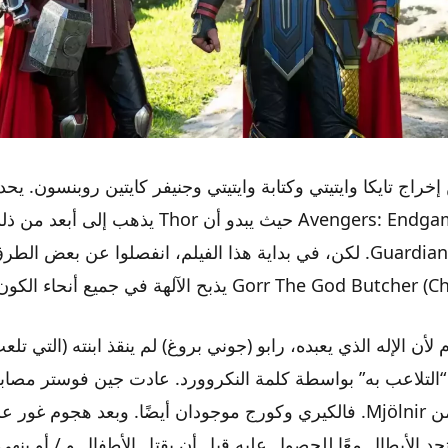
إخراج تايكا وايتيتي وكتابة وايتيتي وجنيفر كايتين روبنسون. يح
أحداث Avengers: Endgame (2019) حيث يبدو أن Thor يذهب إلى أ
Guardians of the Galaxy. لكن، في بداية هذا الفيلم، انفصلوا عن بعض 
لأن الإله الذي يعبده، رابو (جوني بروغ) لم ينقذ ابنته (التي تلع
التلاعب به” بواسطة كلمة النكروورد. عادت جين فوستر مصاب
وبنسخة مطورة من Mjölnir. فالكيري وكورج موجودان أيضًا. وبعد هجوم غ
د الأبطال معًا للحصول عليه قبل أن يقتل الأطفال و / أو ينهي