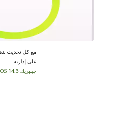
على إدارته.
جيلبريك iOS 14.3 باستخدام شيكرين ، وإليك طريقة [الشرح التفصيلي