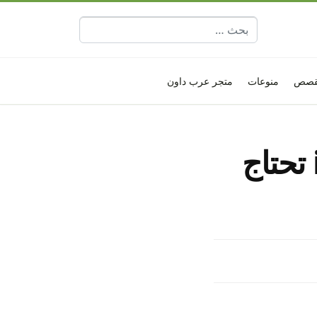
البحث عن:
قصص
منوعات
متجر عرب داون
خمسة أخطاء ومضايقات لنظام iOS تحتاج