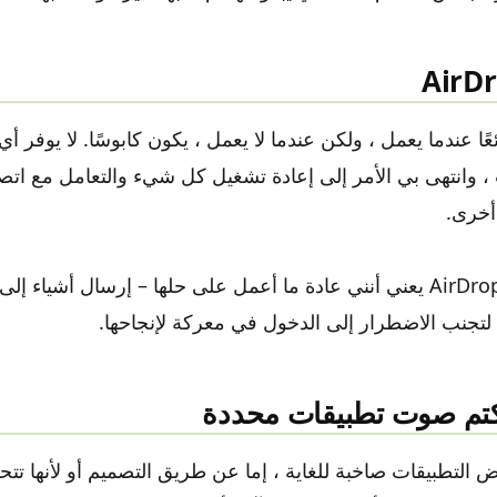
ر AirDrop رائعًا عندما يعمل ، ولكن عندما لا يعمل ، يكون كابوسًا. لا ي
، وانتهى بي الأمر إلى إعادة تشغيل كل شيء والتعامل مع اتص
أخرى.
إن عدم موثوقية AirDrop يعني أنني عادة ما أعمل على حلها – إرسال أشيا
– لتجنب الاضطرار إلى الدخول في معركة لإنجاحها.
التطبيقات صاخبة للغاية ، إما عن طريق التصميم أو لأنها تتحو