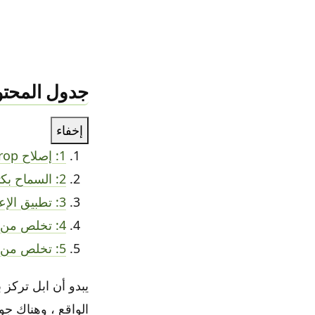
جدول المحتو
إخفاء
1: إصلاح AirDrop
2: السماح بكتم صوت تطبيقات محددة
3: تطبيق الإعدادات
4: تخلص من الإعلانات في تطبيق ابل ستور
5: تخلص من فوضى التطبيق
يبدو أن ابل تركز
الواقع ، وهناك جوا