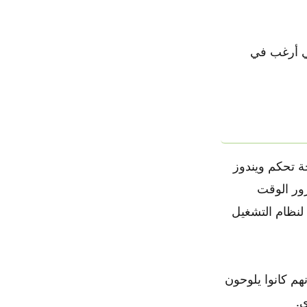
ي أرغب في
ة تحكم ويندوز
مرور الوقت
لنظام التشغيل
م كانوا يلوحون
ى.