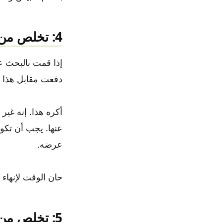
4: تخلص من الإعلانات في تطبيق ابل ستور
إذا قمت بالبحث ع
دفعت مقابل هذا ا
أكره هذا. إنه غي
عنها. يجب أن تكو
عرضه.
حان الوقت لإنهاء 
5: تخلص من فوضى التطبيق