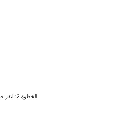
الخطوة 2: انقر فوق مربع الحسابات والنسخ الاحتياطي في شاشة الإعدادات.