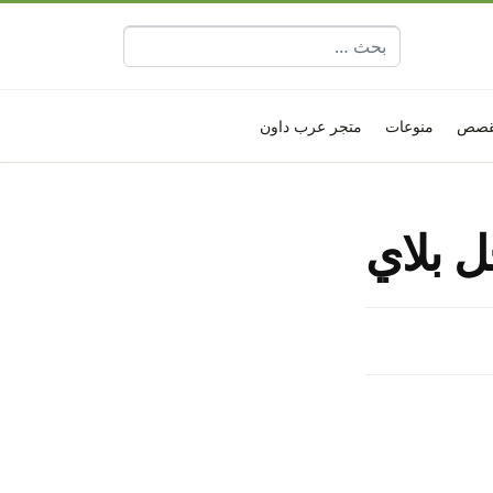
البحث عن:
قصص
منوعات
متجر عرب داون
 بلاي