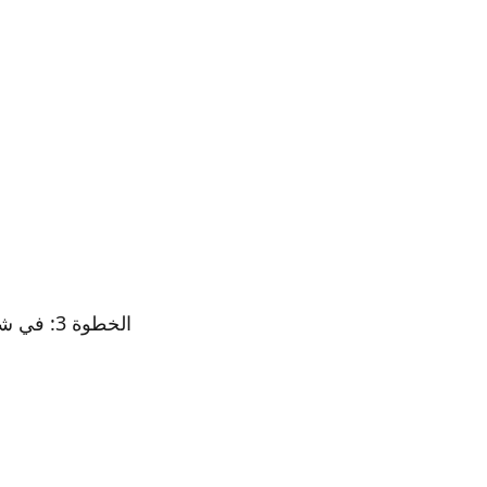
الخطوة 3: في شاشة الحسابات والنسخ الاحتياطي، انقر فوق خيار إدارة الحسابات.