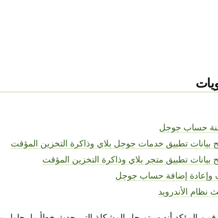
يات
فمن المؤكد أنه سيتم حل المشكلة التي حدث خطأ ما، حاول مر