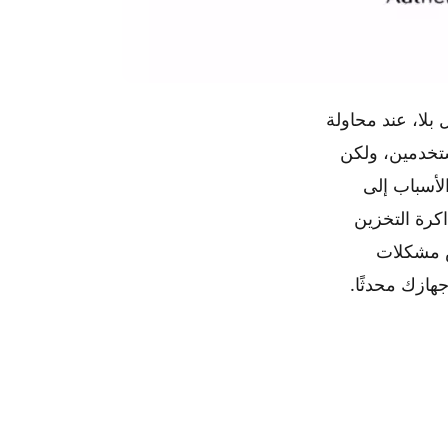
بلا، عند محاولة
ستخدمين، ولكن
لأسباب إلى
خدمات Google Play وبيانات تطبيق متجر Google Play وذاكرة التخزين
ض مشكلات
جهازك محدثًا.