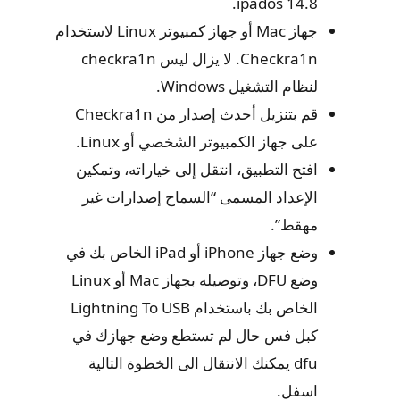
ipados 14.8.
جهاز Mac أو جهاز كمبيوتر Linux لاستخدام
Checkra1n. لا يزال ليس checkra1n
لنظام التشغيل Windows.
قم بتنزيل أحدث إصدار من Checkra1n
على جهاز الكمبيوتر الشخصي أو Linux.
افتح التطبيق، انتقل إلى خياراته، وتمكين
الإعداد المسمى “السماح إصدارات غير
مهقط”.
وضع جهاز iPhone أو iPad الخاص بك في
وضع DFU، وتوصيله بجهاز Mac أو Linux
الخاص بك باستخدام Lightning To USB
كبل فس حال لم تستطع وضع جهازك في
dfu يمكنك الانتقال الى الخطوة التالية
اسفل.