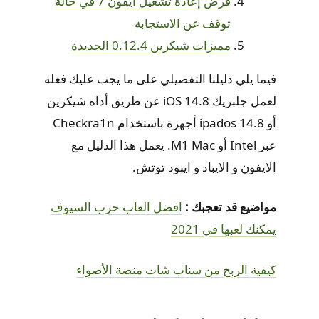
فرض إعادة تشغيل ايفون 7 في حالة
توقف عن الاستجابة
مميزات شيكرين 0.12.4 الجديدة
فيما يلي دليلنا التفصيلي على ما يجب عليك فعله
لعمل جلبريك iOS 14.8 عن طريق أداه شيكرين
أو ipados 14.8 أجهزة باستخدام Checkra1n
عبر Intel أو M1 Mac. يعمل هذا الدليل مع
الايفون و الايباد و ايبود توتش.
مواضيع قد تعجبك :
افضل العاب حرب السيوف
يمكنك لعبها في 2021
كيفية الربح من سناب شات منصة الأضواء