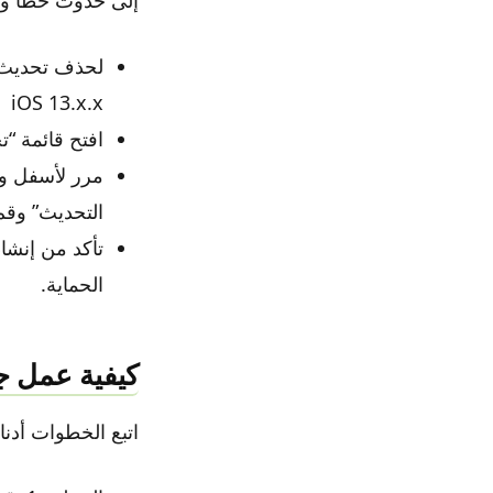
iOS 13.x.x
افتح قائمة “تخزي
التحديث” وقم ب
تأكد من إنشا
الحماية.
كيفية عمل جلبريك 12
اتبع الخطوات أدناه لكسر حماية os 12 – ios 13