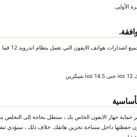
ة الأولى.
افقة.
تدعم أداة انكفر جميع ا
كرين
لأساسية
 حماية جهاز الايفون الخاص بك ، ستظل بحاجة إلى التخلص م
iO قد تكون حفظتها داخل مساحة تخزين هاتفك. خلاف ذلك ، سيؤدي تن
فشل.