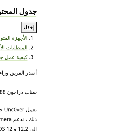
جدول المحتو
إخفاء
الأجهزة المتوا
المتطلبات ال
كيفية عمل جلبريك  12
أصدر الفريق وراء انكفر جيلبريك  – iOS 13.5
سناب دراجون 888 5G مميزات خارقة المعالج الاقوى للهواتف الذكية
إلى 12.2 و iOS 12 إلى 12.4.