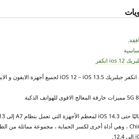
يات
فقة.
أساسية
ios انكفر
iOS 12 لجميع أجهزة الايفون و الايباد.