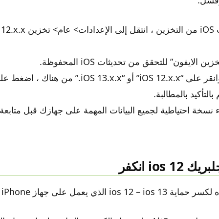
ن الايفون” للتحقق من تحديثات iOS المحفوظة.
مرر لأسفل وانقر على “iOS 12.x.x” أو “iOS 13.x.x.” من 
التأكيد بالمطالبة.
ء نسخة احتياطية لجميع البيانات المهمة على جهازك قبل متاب
ios  انكفر
i الذي يعمل على جهاز iPhone أو iPad.