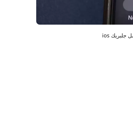
دليل خطوة بخطوة حول كيفية كسر حماية iOS 12 – iOS 13.5 بسهولة كيفية عمل جلبريك ios