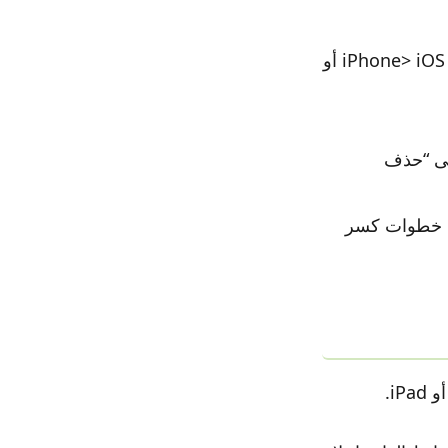
لحذف تحديث iOS من التخزين ، انتقل إلى الإعدادات> عام> تخزين iPhone> iOS 12.x.x أو
هناك ، اضغط على “حذف
عة خطوات كسر