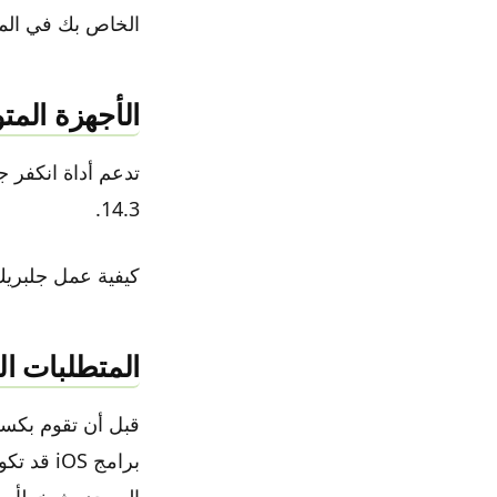
الخاص بك في المر
الأجهزة المتو
14.3.
كيفية عمل جلبريك ios 12 حتى ios 14.5 شي
المتطلبات ا
قبل أن تقوم بكسر
برامج S
إلى حدوث خطأ و