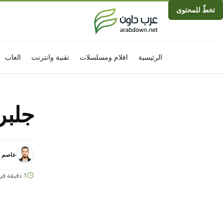
تخطّ للمحتوى
الرئيسية
افلام ومسلسلات
تقنية وانترنت
العاب
جلبريك ios 12 انك
عاصم ا
1 دقيقة قراءة