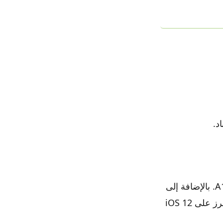
يعمل Unc0ver حاليًا حتى iOS 14.3 لمعظم الأجهزة التي تعمل بنظام A7 إلى A13. بالإضافة إلى
ذلك ، تدعم Chimera ، وهي أداة أخرى لكسر الحماية ، مجموعة مماثلة من الطرز على iOS 12