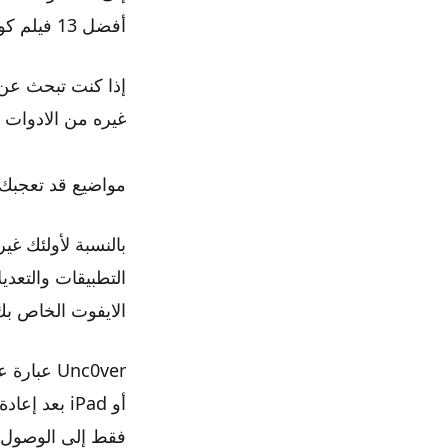
أفضل 13 فيلم كوميدي لعام 2021 – افضل الافلام الكوميديه لمشاهدتها 2021
غيره من الادوات 
مواضيع قد تعجبك هل يمك
التطبيقات والتعدي
الايفوت الخاص بك ،
Unc0ver 
أو iPad بع