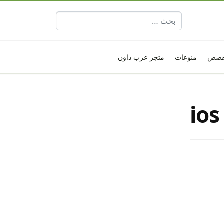
البحث عن:
قصص
منوعات
متجر عرب داون