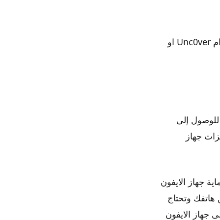
إذا كنت تبحث عن جيلبريك لجهاز الايفون أو الايبار الذي يعمل بنظام iOS باستخدام Unc0ver او
نسبة لأولئك غير المألوفين ، فإن كسر الحماية يعني إلغاء قفل القيود على iOS للوصول إلى
يزات جهاز
اية جهاز الايفون
ن هاتفك وتحتاج
تثبيت تطبيق انكفر على جهاز الايفون