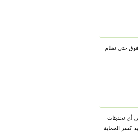
ضدارات هواتف الايفون التي تعمل بنظام اندرويد 12 فما فوق حتى نظام
ن أي تحديثات
فيذ كسر الحماية