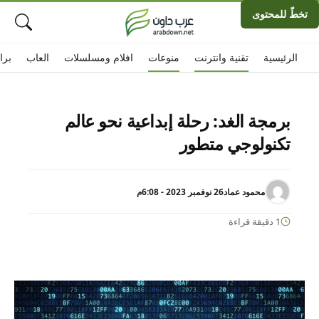
تخطّ للمحتوى
الرئيسية
تقنية وانترنت
منوعات
افلام ومسلسلات
العاب
برا
برمجة الغد: رحلة إبداعية نحو عالم
تكنولوجي متطور
محمود عماد
26 نوفمبر 2023 - 6:08م
1 دقيقة قراءة