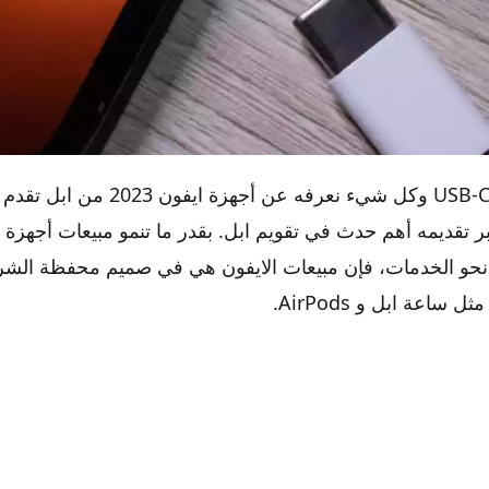
ايفون 15: الترا و USB-C وكل شيء نعرفه 
ايفون 15: الترا و USB-C وكل شيء نعرفه عن أجهزة ايفون 2023 من ابل
تبر تقديمه أهم حدث في تقويم ابل. بقدر ما تنمو مبيعات أجهزة 
 نحو الخدمات، فإن مبيعات الايفون هي في صميم محفظة الش
اعة ابل و AirPods.