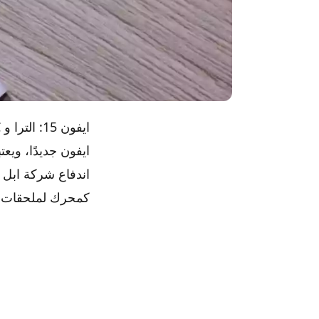
ايفون جديدًا، ويع
اندفاع شركة ابل
كمحرك لملحقات مثل س