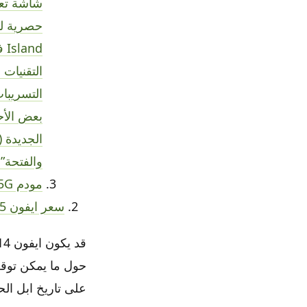
التقنيات 
التسريبات
بعض الأحي
والفتحة” وليس كيف تن
مودم 5G من ابل
سعر ايفون 15
على تاريخ ابل ال