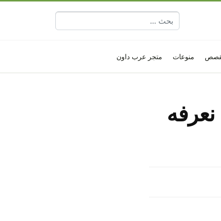
البحث عن:
قصص
منوعات
متجر عرب داون
وكل شيء نعرفه