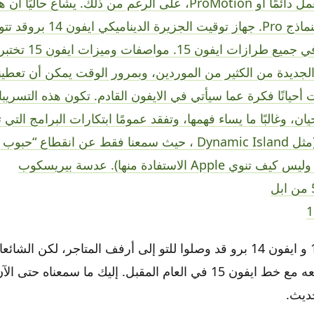
شاشة تعمل دائمًا أو ProMotion، على الرغم من ذلك. يشاع ح
Island في جميع طرازات
الجديدة من الكثير من الموردين، وبمرور الوقت يمكن أن تعطين
 أحيانًا فكرة عما سيأتي في الايفون القادم. تكون هذه التسري
ان، وغالبًا ما يساء فهمها، وتفقد عمومًا ابتكارات البرامج الت
الجديدة (مثل Dynamic Island ، حيث سمعنا فقط عن انقطاع “
وي Apple الاستفادة منها). عدسة بيريسكوب
قد يكون ايفون 14 و ايفون 14 برو قد وصلوا للتو إلى أرفف المتاجر، لكن 
حول ما يمكن توقعه مع خط ايفون 15 في العام المقبل. إليك ما سمعناه 
حديث.