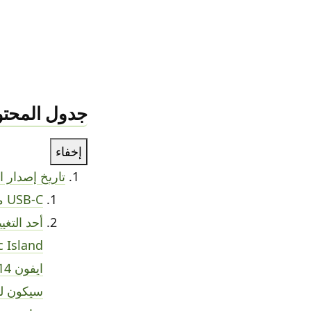
جدول المحتو
إخفاء
تاريخ إصدار اي
USB-C مع ايفون 15
أحد التغ