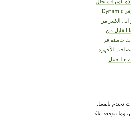
اليًا أن هذه الميزات تظل
حصرية لنماذج Pro. جهاز توقيت الجزيرة الديناميكي ايفون 14 بروقد تتوفر Dynamic
 ايفون 15. مواصفات وميزات ايفون 15 تختبر ابل الكثير من
ا القليل من
بات خاطئة في
ي تصاحب الأجهزة
حبوب منع الحمل
الشائعات تحتدم بالفعل
حتى الآن، وما نتوقعه بناءً