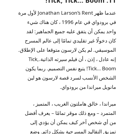
عندما ظهر Jonathan Larson’s Rent لأول مرة
في برودواي في عام 1996 ، كان هناك شيء
واحد يمكن أن يتفق عليه جميع الجماهير: لقد
كان دخولًا غير تقليدي تمامًا إلى عالم المسرح
الموسيقي. لم يكن لارسون متوقعا على الإطلاق.
إنه عادل ، إذن ، أن فيلم سيرته الذاتية.Tick,
Tick… Boom! يتبع نفس التصميم. ربما يكون
الشخص الأنسب لسرد قصة لارسون هو لين
مانويل ميراندا من برودواي.
ميراندا ، خالق هاملتون الغريب ، المتميز ،
المتمرد – ومع ذلك موقر تمامًا – يعرف أفضل
من أي شخص آخر كيف يمكن أن يؤدي إلى
تمزيق التقاليد المسرحية بشكل دائم. وضع