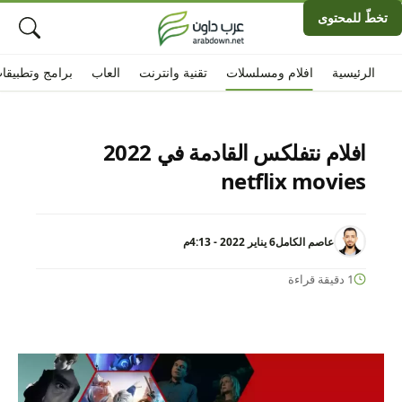
تخطّ للمحتوى
الرئيسية
افلام ومسلسلات
تقنية وانترنت
العاب
برامج وتطبيقا
افلام نتفلكس القادمة في 2022
netflix movies
عاصم الكامل
6 يناير 2022 - 4:13م
1 دقيقة قراءة