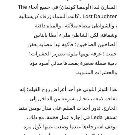
المقارن ليدا (أوليفيا كولمان) في جميع أنحاء The
Lost Daughter ، كانت السماء زرقاء كريستالية
، والشواطئ بيضاء متلألئة ، والمياه دافئة
وشفافة. لكن الشاطئ مليء أيضًا بالناس
الصاخبين الصاخبين ؛ فاكهة ليدا مصابة بعفن
خبيث ؛ غرفة نومها ملوثة بصرير الحشرات ؛
دمية طفلة صغيرة يفسدها سائل أسود مؤذ
والحشرات المتلوية.
هذا التوتر اللوني هو أحد أعراض روح الفيلم: إنه
تفاحة لامعة ، تتحلل بسرعة من الداخل إلى
الخارج. تدور أحداث الفيلم على مدار يومين بينما
تستقر Leda في إجازة عمل فخمة. مع ذلك ،
توقف استرخاءها عندما وضعت عينها لأول مرة