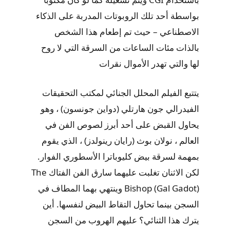
بواسطة أحد تلك الروبوتات المدربة على الذكاء
الاصطناعي – حيث تم إطعام هذا الشخص
بالذات مئات الساعات من السرقة التي لا روح
لها والتي تهدر الأموال نقرات
يتتبع الفيلم المحلل الجنائي لمكتب التحقيقات
الفيدرالي جون هارتلي (دواين جونسون) ، وهو
يحاول القبض على أحد أبرز لصوص الفن في
العالم ، نولان بوث (رايان رينولدز) ، الذي يقوم
بمهمة لسرقة بيض كليوباترا الأسطوري الفوار.
لكن الاثنان تغلبت عليهما سارق الفن الفتاك The
Bishop (Gal Gadot) وينتهي بهما المطاف في
السجن بينما تحاول التقاط البيض لنفسها. أين
يترك هذا الثنائي؟ عليهم الهروب من السجن