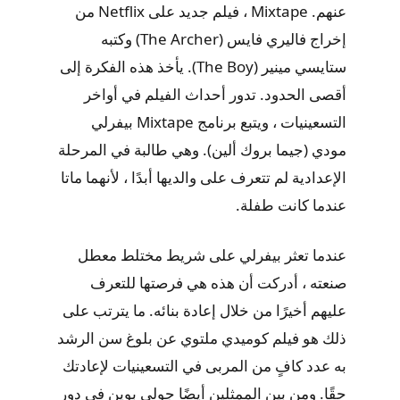
عنهم. Mixtape ، فيلم جديد على Netflix من
إخراج فاليري فايس (The Archer) وكتبه
ستايسي مينير (The Boy). يأخذ هذه الفكرة إلى
أقصى الحدود. تدور أحداث الفيلم في أواخر
التسعينيات ، ويتبع برنامج Mixtape بيفرلي
مودي (جيما بروك ألين). وهي طالبة في المرحلة
الإعدادية لم تتعرف على والديها أبدًا ، لأنهما ماتا
عندما كانت طفلة.
عندما تعثر بيفرلي على شريط مختلط معطل
صنعته ، أدركت أن هذه هي فرصتها للتعرف
عليهم أخيرًا من خلال إعادة بنائه. ما يترتب على
ذلك هو فيلم كوميدي ملتوي عن بلوغ سن الرشد
به عدد كافٍ من المربى في التسعينيات لإعادتك
حقًا. ومن بين الممثلين أيضًا جولي بوين في دور