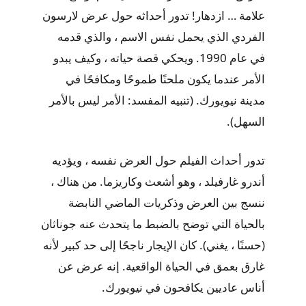
علامة … ازدهار! تدور أحداثه حول عرض لارسون
الفردي الذي يحمل نفس الاسم ، والذي قدمه
في عام 1990. ويحكي قصة حياته ، وكيف يبدو
الأمر عندما يكون ملحنًا طموحًا ومكافحًا في
مدينة نيويورك. (تنبيه المفسد: الأمر ليس بالأمر
السهل).
تدور أحداث الفيلم حول العرض نفسه ، ويؤديه
أندرو غارفيلد ، وهو أشعث وكاريزما. من هناك ،
ننسج بين العرض وذكريات الماضي النابضة
بالحياة التي توضح بالضبط ما يتحدث عنه جوناثان
(حسنًا ، يغني). كان الإيجار ناجحًا إلى حد كبير لأنه
غارق بعمق في الحياة الواقعية. إنه عرض عن
أناس عاديين يكافحون في نيويورك.