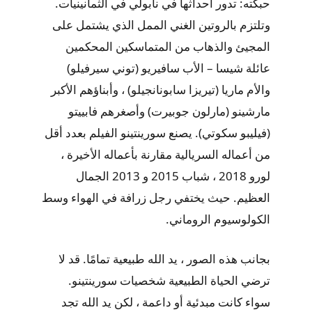
حبكته: تدور أحداثها في نابولي في الثمانينيات.
وتلتزم بالروتين الغني الممل الذي يشتمل على
المجيئ والذهاب من المتماسكين المحكمين
عائلة شيسا – الأب سافيريو (توني سيرفيلو)
والأم ماريا (تيريزا سابونانجيلو) ، وأبناؤهم الأكبر
مارشينو (مارلون جوبيرت) وأصغرهم فابييتو
(فيليبو سكوتي). يصنع سورينتينو الفيلم بعدد أقل
من أعماله السريالية مقارنة بأعماله الأخيرة ،
لورو 2018 ، شباب 2015 و 2013 الجمال
العظيم. حيث يختفي رجل زرافة في الهواء وسط
الكولوسيوم الروماني.
بجانب هذه الصور ، يد الله طبيعية تمامًا. قد لا
ترضي الحياة الطبيعية شخصيات سورينتينو.
سواء كانت مبدئية أو داعمة ، لكن يد الله تجد