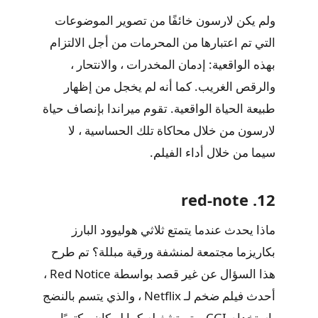
ولم يكن لارسون خائفًا من تصوير الموضوعات
التي تم اعتبارها من المحرمات من أجل الالتزام
بهذه الواقعية: إدمان المخدرات ، والانتحار ،
والرقص الغريب. كما أنه لم يخجل من إظهار
طبيعة الحياة الواقعية. تقوم ميراندا بإنصاف حياة
لارسون من خلال محاكاة تلك الحساسية ، لا
سيما من خلال أداء الفيلم.
12. red-note
ماذا يحدث عندما يتمتع ثلاثي هوليوود البارز
بكاريزما مجتمعة لمنشفة ورقية مبللة؟ تم طرح
هذا السؤال عن غير قصد بواسطة Red Notice ،
أحدث فيلم ضخم لـ Netflix ، والذي يتسم بالنضج
باستخدام CGI ويتم تشغيله كما لو كان مكتوبًا