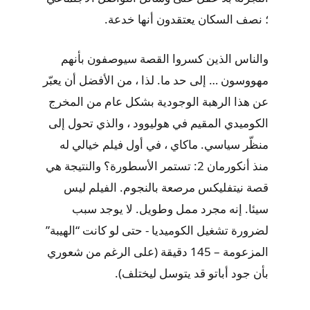
؛ نصف السكان يعتقدون أنها خدعة.
والناس الذين كسروا القصة سيوصفون بأنهم
مهووسون … إلى حد ما. لذا ، من الأفضل أن يعبّر
عن هذا الرهبة الوجودية بشكل عام من المخرج
الكوميدي المقيم في هوليوود ، والذي تحول إلى
منظّر سياسي. ماكاي ، في أول فيلم خيالي له
منذ أنكورمان 2: تستمر الأسطورة؟ والنتيجة هي
قصة نيتفليكس مرصعة بالنجوم. الفيلم ليس
سيئا. إنه مجرد ممل وطويل. لا يوجد سبب
لضرورة تشغيل الكوميديا ​​- حتى لو كانت “الهيبة”
المزعومة – 145 دقيقة (على الرغم من شعوري
بأن جود أباتو قد يتوسل ليختلف).