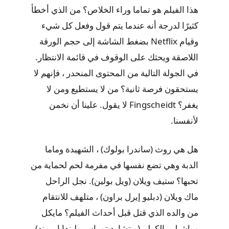
هذا الفيلم هو تماما وراء الخلاص؟ من الذي أخطأ
كثيرًا لدرجة أنه عندما يتم قول وفعل كل شيء
وقيام Netflix بضغط الشاشة إلى حجم الورقة
اللاصقة ويحثك على الوقوف في قائمة الانتظار.
في الجولة التالية من المحتوى المنحدر ، فإنهم لا
يستحقون فرصة ثانية؟ من لا يستطيع ومن لا
يغفر؟ Fingscheidt لا يقول. علينا أن نخمن
لأنفسنا.
هل هي روث (ساندرا بولوك) ، الشهيدة وماما
الدبة وهي تضع نفسها في مفرمة لحم لحماية من
تحبها؟ ستيف ويلان (ويل بولين). نجل الراحل
ماك ويلان (دبليو إيرل براون) ، متلهف للانتقام
من والده الذي قتل قبل أحداث الفيلم؟ مايكل
وراشيل مالكولم (ريتشارد توماس وليندا إيموند).