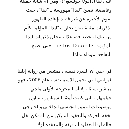
على نينا (داكوتا جونسون) ، وهي أم شابة جميلة
وغامضة. تصبح “ليدا” مهووسة بـ “نينا” ، حيث
تقوم الأخيرة عن غير قصد بإعادة الظهور
بذكريات مقلقة عن تجارب “ليدا” المؤلمة كأم.
من تلك اللحظة فصاعدًا ، تتخلل ذكريات ليدا
المؤلمة The Lost Daughter حتى تصبح
التفاحة سوداء تمامًا.
في حين أن السرد نفسه ، مقتبس من رواية إيلينا
فيرانتي التي تحمل الاسم نفسه عام 2006 ، فهو
مباشر نسبيًا ، إلا أن المخرجة الأولى ماجي
جيلينهال. التي كتبت أيضًا السيناريو ، تتناول
موضوعات التمييز الجنسي الداخلي والخارجي
بخفة الحركة والتعقيد. لم يكن من الممكن نقل
حالة ليدا العقلية الدقيقة والمعقدة لولا