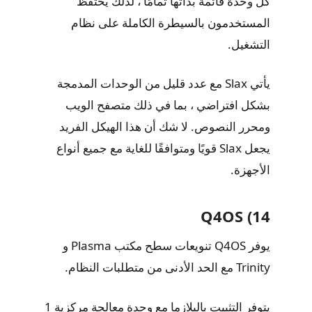
كل وحدة قائمة بذاتها تمامًا ، لذلك يحتفظ
المستخدمون بالسيطرة الكاملة على نظام
التشغيل.
يأتي Slax مع عدد قليل من الوحدات المدمجة
بشكل افتراضي ، بما في ذلك متصفح الويب
ومحرر النصوص. لا شك أن هذا الهيكل الفريد
يجعل Slax قويًا ومتوافقًا للغاية مع جميع أنواع
الأجهزة.
14) Q4OS
يوفر Q4OS تنويعات سطح مكتب Plasma و
Trinity مع الحد الأدنى من متطلبات النظام.
يتوفر التثبيت بالبلازما مع وحدة معالجة مركزية 1