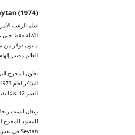
eytan (1974)
مليون دولار من مب
العالم مصدر إله
تعاون المخرج الت
العمر 12 عامًا تفتح لعبة لوح الويجا البريئة السلوك المزعج والأفكار الخطيرة.
ريغان ليست ريجان 