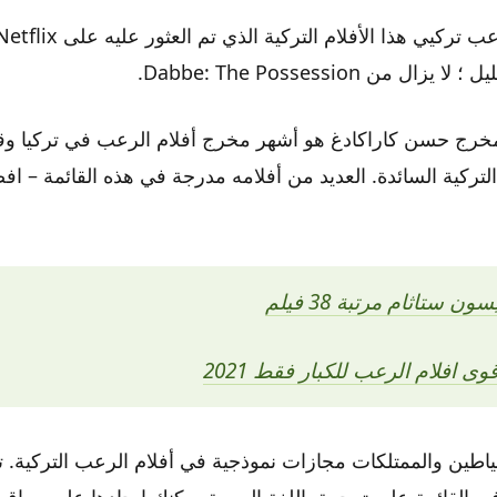
ل من Dabbe: The Possession.
مخرج حسن كاراكادغ هو أشهر مخرج أفلام الرعب في تركيا وق
ن ستاثام مرتبة 38 فيلم
قوى افلام الرعب للكبار فقط 2021
Dijins والشياطين والممتلكات مجازات نموذجية في أفلام الرعب التركي
في القائمة على ترجمة باللغة العربية يمكنك ايجادها على مواقع