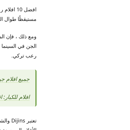
مستيقظًا طوال الليل ؛ لا يزا
ومع ذلك ، فإن ال
رعب تركي.
جميع افلام جيسو
افلام للكبار: ا
تعتبر 
الأفلام الموجودة 