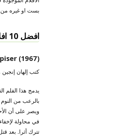
بست او غيره من ال
افضل 10 افلام رعب تركي 2021
iser (1967)
كتب إلهان إنجين وأخر
يدمج هذا الفلم ا
بالرعب من النوم 
ويصر على أن الأح
في محاولة لإخفاء
تترك أثرا. بعد قت