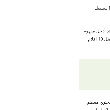
افضل 10 افلام رعب تركيي هذا الأفلام التركية الذي تم العثور عليه على Netflix سيبقيك
د أدخل مفهوم
الجن في السينما التركية السائدة. العديد من أفلامه مدرجة في هذه القائمة – افضل 10 افلام
ة. تحتوي معظم
 اكوام او ايجي