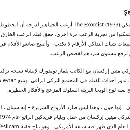
Ş
فيلم الرعب الأمريكي The Exorcist (1973) أرعب الجماهير لدر
يعات شباك التذاكر. الأرقام لا تكذب ، وأصبح صانعو الأفلام في
ام لرفع مستوى سردهم لقصص الرعب.
ركي متين إركسان مع الكاتب يلماز تومتورك لإنشاء نسخة تركي
التذاكر لع
، إنها جول ، وهذا ليس طارد الأرواح الشريرة – إنه سيتان ، ا