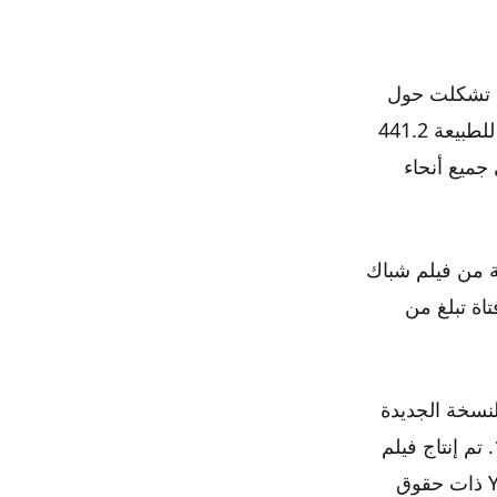
جة أن الخطوط تشكلت حول
الكتلة فقط حتى يتمكنوا من تجربة الرعب مرة أخرى. حقق فيلم الرعب الخارق للطبيعة 441.2
 جميع أنحاء
ة من فيلم شباك
ام 1973. تدور أحداث الفيلم في المجتمع التركي الراقي. ويتبع eytan فتاة تبلغ من
لنسخة الجديدة
للمشهد للمخرج التركي ميتين إركسان من عمل ويليام فريدكين الرائع عام 1974. تم إنتاج فيلم
Seytan في نفس العام الذي ظهر فيه سلفه الأمريكي ، وهو نتاج حقبة Yesilcam ذات حقوق