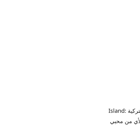
سيري سوريا أوندر سياسية معروفة في تركيا. وهو أيضًا مدير الكوميديا ​​الرعب التركية Island:
مدهشة لأي من محبي