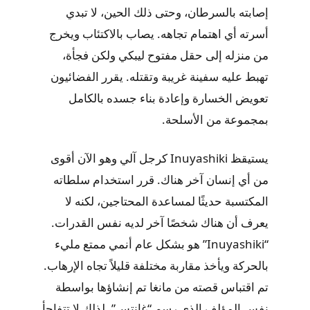
إصابته بالسرطان، وحتى ذلك الحين، لا تبدي
أسرته أي اهتمام تجاهه. يصاب بالاكتئاب ويخرج
من منزله إلى حقل مفتوح ليبكي ولكن فجأة،
تهبط عليه سفينة غريبة وتقتله. يقرر الفضائيون
تعويض الخسارة وإعادة بناء جسده بالكامل
بمجموعة من الأسلحة.
يستيقظ Inuyashiki كرجل آلي وهو الآن أقوى
من أي إنسان آخر هناك. قرر استخدام سلطاته
المكتسبة حديثًا لمساعدة المحتاجين، لكنه لا
يعرف أن هناك شخصًا آخر لديه نفس القدرات.
“Inuyashiki” هو بشكل عام أنمي ممتع مليء
بالحركة ويأخذ مقاربة مختلفة قليلاً تجاه الإرهاب.
تم اقتباس قصته من مانغا تم إنشاؤها بواسطة
نفس المؤلف الذي رسم “غانتس”، لذلك لا تتفاجأ