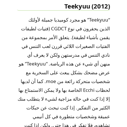
Teekyuu (2012)
“Teekyuu” هو مجرد كوميديا ​​جميلة لأولئك
الذين يحفرون في نوع CGDCT (فتيات لطيفات
يقمن بأشياء لطيفة). يتعلق الأمر بمجموعة من
الفتيات الصغيرات اللائي قررن لعب التنس في
نادي التنس في مدرستهن ولكن لا يعرف أي
منهن أي شيء عن هذه الرياضة. “Teekyuu” هو
عرض مضحك بشكل يبعث على السخرية مع
شخصيات متحركة رائعة من moe. كما أن لديها
لحظات Ecchi الخاصة بها ولا يمكن الاستمتاع بها
إلا إذا كنت في حالة مزاجية لشيء لا يتطلب منك
الكثير من التفكير. إذا كنت تبحث عن حبكات
عميقة وشخصيات متطورة في كل أنيمي
تشاهده، فلا تفكر في هذا حتى. ولكن إذا كنت