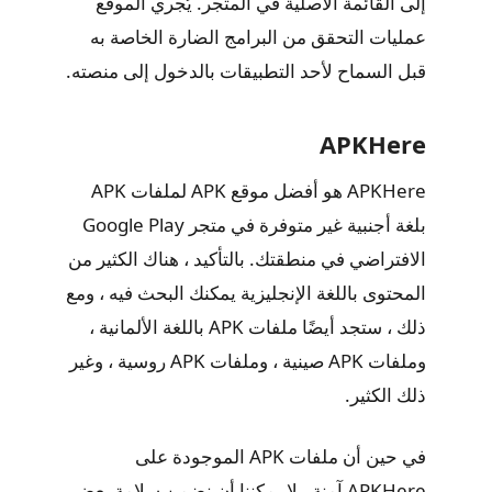
إلى القائمة الأصلية في المتجر. يُجري الموقع
عمليات التحقق من البرامج الضارة الخاصة به
قبل السماح لأحد التطبيقات بالدخول إلى منصته.
APKHere
APKHere هو أفضل موقع APK لملفات APK
بلغة أجنبية غير متوفرة في متجر Google Play
الافتراضي في منطقتك. بالتأكيد ، هناك الكثير من
المحتوى باللغة الإنجليزية يمكنك البحث فيه ، ومع
ذلك ، ستجد أيضًا ملفات APK باللغة الألمانية ،
وملفات APK صينية ، وملفات APK روسية ، وغير
ذلك الكثير.
في حين أن ملفات APK الموجودة على
APKHere آمنة ، لا يمكننا أن نضمن سلامة بعض