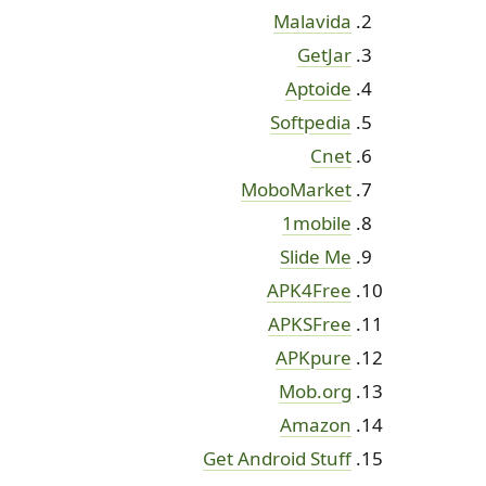
Malavida
GetJar
Aptoide
Softpedia
Cnet
MoboMarket
1mobile
Slide Me
APK4Free
APKSFree
APKpure
Mob.org
Amazon
Get Android Stuff