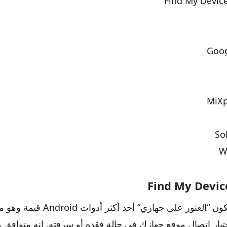
Find My Devic
Goog
MiXp
So
W
Find My Devic
من المحتمل أن يكون “العثور على جهازي” 
تبار اتصال موقع جهازك في حالة فقده أو سرقته. إنه متوافق م