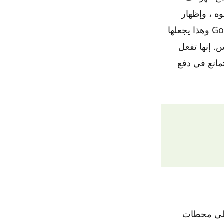
زك ، ومحوه ، وإظهار
رسالة على جهازك لمناشدة مكتشف البيانات لإعادته. إنها خدمة مجانية من Google وهذا يجعلها
. إنها تفعل
تمانع في دفع
ر على محطات