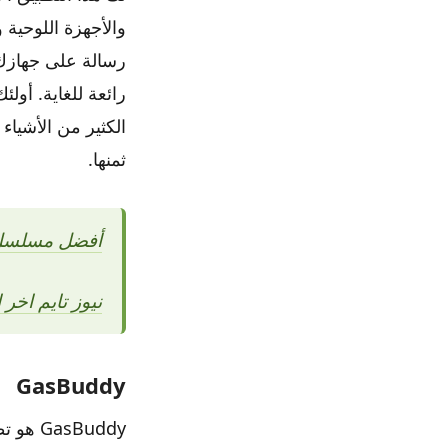
رائعة للغاية. أول
الكثير من الأشياء 
ثمنها.
أفضل مسلسل أنمي على 
نيوز تايم اخر 
GasBuddy
sBuddy