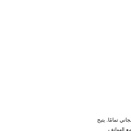
أحد أكثر أدوات Android قيمة وهو مجاني تمامًا. يتيح
ع الهواتف