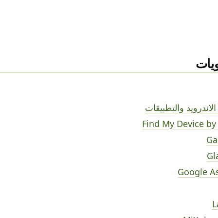
يات
لاندرويد والتطبيقات
Find My Device by
Ga
Gl
Google As
L