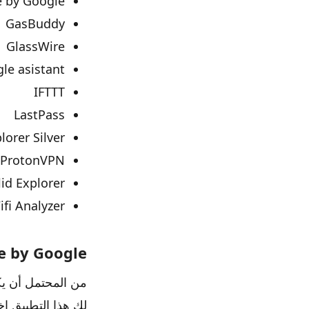
e by Google
GasBuddy
GlassWire
le asistant
IFTTT
LastPass
lorer Silver
ProtonVPN
lid Explorer
ifi Analyzer
e by Google
لك هذا التطبيق اخ