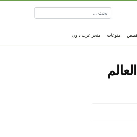
البحث عن:
قصص
منوعات
متجر عرب داون
لعالم