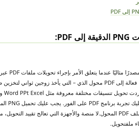
ى PDF:
يعد HiPDF دائمًا مصدرًا
إلى PDF، يجب عل
زر تحويل لجلب ملف PDF المحول.لا منصة والأجهزة التي تعالج تقييد التح
اء ملفتحويل.