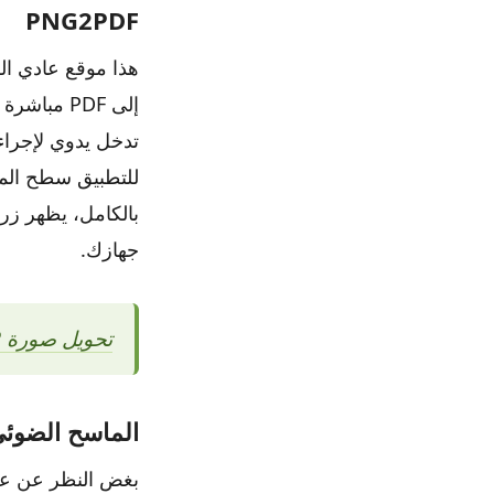
PNG2PDF
إلى PDF م
بالكامل، يظهر زر
جهازك.
تحويل صورة webP إلى PNG
الماسح الضوئي
بغض النظر عن عدد