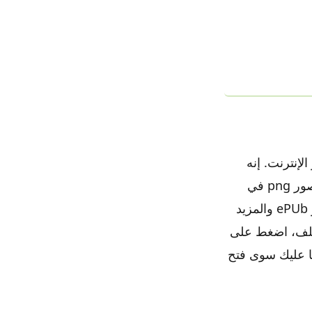
 مثاليًا عندما يتعلق الأمر بإجراء تحويلات ملفات PDF عبر الإنترنت. إنه
يسليكم جدا PNG فعالة إلى PDF محول الذي – التي يأخذ زوجين ثواني لتخزين صور png في
ملفات PDF. أذا أردت تحويل تنسيقات مختلفة معروفة مثل Word PPt Excel و ePUb والمزيد
يك تجربة برنامج PDF على الفور. يجب عليك تحميل PNG الملف، اضغط على
ويل، ما عليك سوى فتح