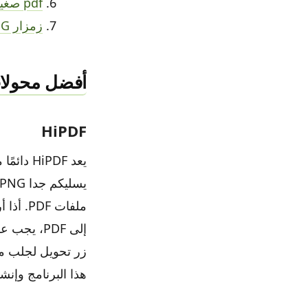
pdf صغير
زمزار PNG إلى PDF
أفضل محولات PNG الدقيقة إل
HiPDF
هذا البرنامج وإنش