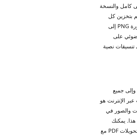
لى كامل والنسخة
 يتيح لك تخزين كل PNGكفصل منفصل PDF، أو قم بتخزين كل
شيء في ملف PDF واحد، أو حتى إجراء عملية استخراج النص بخصوص نص صورة PNG إلى
الضوئي على
 تنسيقات نصية
لشركات والمستخدمين الأفراد لتحويل ملفات PDF من وإلى جميع
عبر الإنترنت هو
ات المستندات والصور في
لغالب لا تستغرق سوى ثلاث خطوات سهلة للتنقل باستخدام محول ملفات PDF هذا. يمكنك
ليصنع مباشرة عالية جودة صورة PNG لتحويلات PDF مع