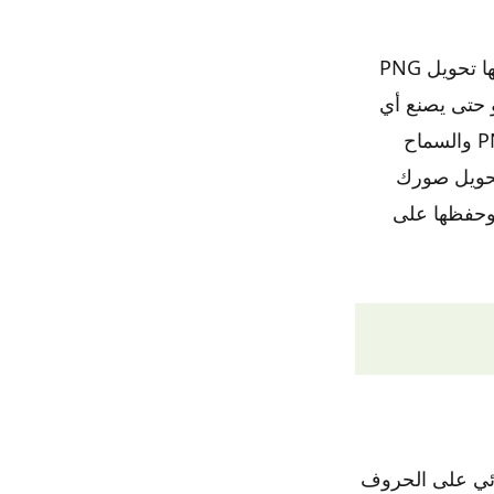
هذا موقع عادي اللي هي معبأة مع بسيطة واجهة المستخدم التي يمكنك من خلالها تحويل PNG
أو حتى يصنع أي
تدخل يدوي لإجراء التحويل. كل ما تحتاجه ما يجب القيام به هو التحميل ملف PNG والسماح
تحويله تلقائيًا إلى تنسيق PDF. بمجرد تحويل صورك
 وحفظها على
وئي على الحروف