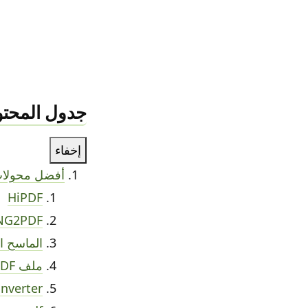
جدول المحتو
إخفاء
أفضل محولات PNG الدقيقة إلى
HiPDF
NG2PDF
الماسح ا
ملف PDF
nverter