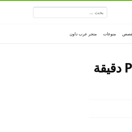
البحث عن:
قصص
منوعات
متجر عرب داون
أفضل 7 برامج تحويل PNG إلى PDF دقيقة