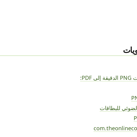
يات
 PDF:
P
لضوئي للبطاقات
com.theonlineco