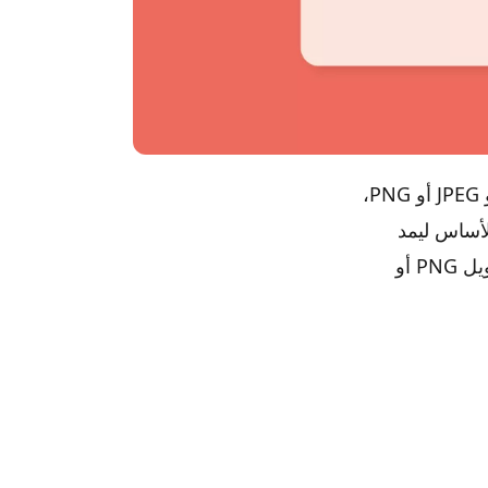
يمكنك أن تجد أن المستندات الممسوحة ضوئيًا معبأة بشكل واضح بتنسيق JPG أو JPEG أو PNG،
ي الأساس ليمد
يمكنك الحصول على بعض أفضل مصادر تحويل PNG إلى PDF يساعدك لك لتحويل PNG أو