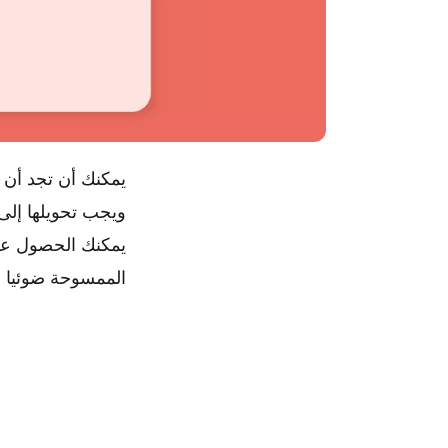
الممسوحة ضوئيا وثائق ك