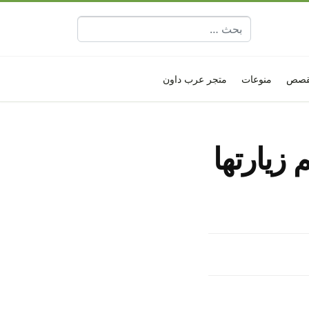
البحث عن:
قصص
منوعات
متجر عرب داون
 زيارتها