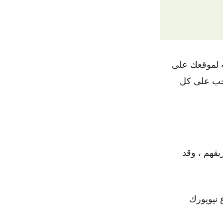
يه لموقعك على
ذا الموقع هو الافضل في أفضل 15 موقع يجب على كل
وقدرات فريقهم ، وقد
 نيويورك