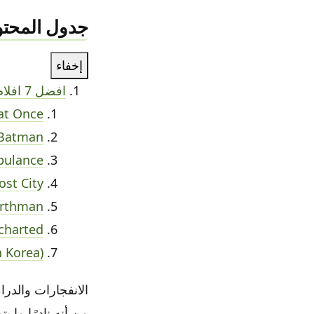
جدول المحتو
إخفاء
افضل 7 افلام اكشن 2022
 at Once
 Batman
ulance
ost City
rthman
charted
h Korea)
الانفجارات والدر
من أنه نادرًا ما ي