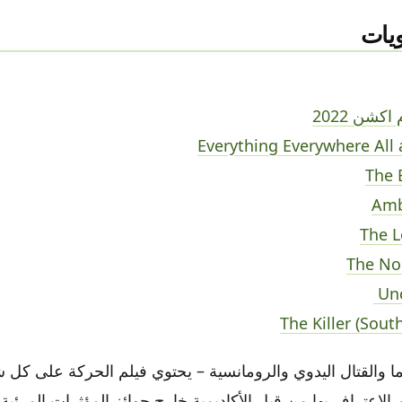
يات
Everything Everywhere All
The
Amb
The L
The No
Un
The Killer (Sout
اما والقتال اليدوي والرومانسية – يحتوي فيلم الحركة على كل
تم الاعتراف بها من قبل الأكاديمية خارج جوائز المؤثرات المرئية