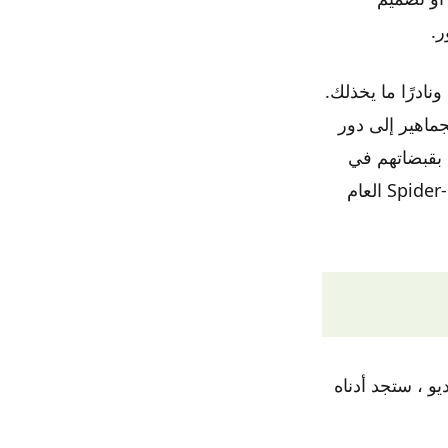
ر.
نادرًا ما يخذلك.
ماهير إلى دور
 بقبضاتهم في
كشك التذاكر فقط للحصول على تذكرة ما قبل البيع إلى Spider-Man: No Way Home العام
يو ، ستجد أدناه