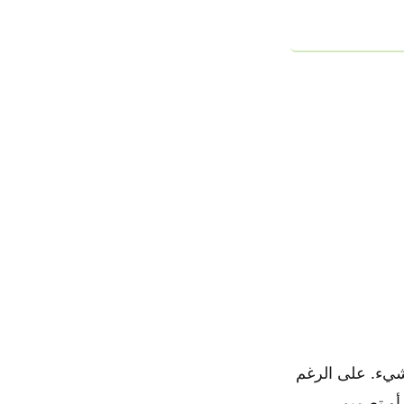
 شيء. على الرغم
 أو تصميم