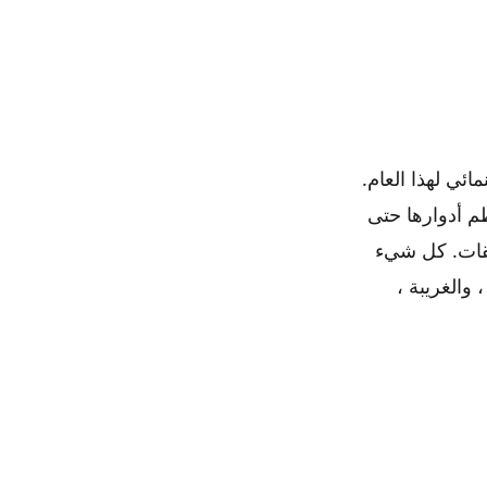
ك والأكشن والمفضل المستقل من مهرجان SXSW السينمائي لهذا العام.
 في أحد أعظم أدوارها حتى
بقات. كل شيء
 والغريبة ،