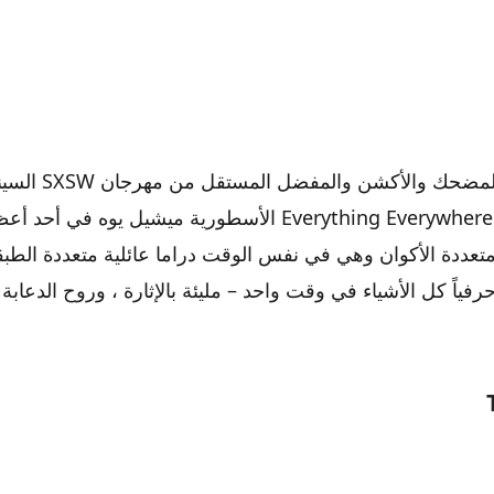
الفيلم الكوميدي المضح
يضم Everything Everywhere All at One الأسطورية ميشيل يوه
ة متعددة الأكوان وهي في نفس الوقت دراما عائلية متعددة الط
ياً كل الأشياء في وقت واحد – مليئة بالإثارة ، وروح الدعابة ،