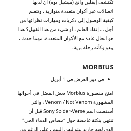
تكتشف إيفلين وانج (ميشيل يوه) أن لديها
اتصالات عبر أكوان متعددة متوازية ، وتتعلم
كيفية الوصول إلى ذكريات ومهارات نظرائها من
أجل … إنقاذ العالم ، أو شيء من هذا القبيل؟ هذا
هو الحال عادة مع الأكوان المتعددة. مهما حدث ،
يبدو وكأنه رحلة برية.
MORBIUS
في دور العرض في 1 أبريل
امنح مقطورة Morbius بعض الفضل في أجوائها
المشهورة Venom / Not Venom ، والتي
أسقطت اسم Sony Spider-Verse قبل أن
تنتهي بنكتة غامضة حول “مصاص الدماء الحي”
الذي لعبه جاريد ليتو ليس السم ، على الرغم من