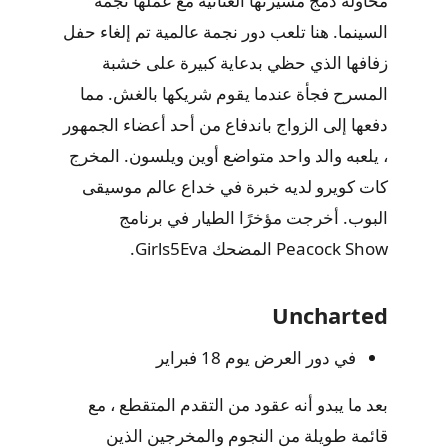
محاولة دمج مسيرتها الغنائية مع عملها نجمة
السينما. هنا تلعب دور نجمة عالمية تم إلغاء حفل
زفافها الذي حظي بدعاية كبيرة على خشبة
المسرح فجأة عندما يقوم شريكها بالغش. مما
دفعها إلى الزواج باندفاع من أحد أعضاء الجمهور
، يلعبه والد واحد متواضع أوين ويلسون. المخرج
كات كويرو لديه خبرة في خداع عالم موسيقى
البوب. أخرجت مؤخرًا الطيار في برنامج
Peacock Show المضحك Girls5Eva.
Uncharted
في دور العرض يوم 18 فبراير
بعد ما يبدو أنه عقود من التقدم المتقطع ، مع
قائمة طويلة من النجوم والمخرجين الذين