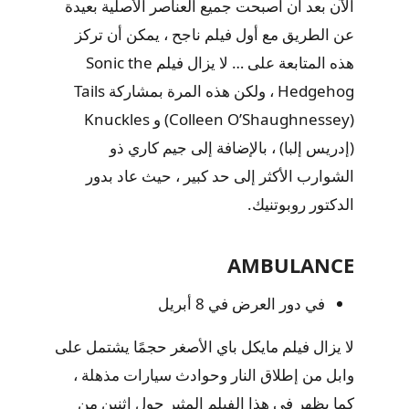
الآن بعد أن أصبحت جميع العناصر الأصلية بعيدة
عن الطريق مع أول فيلم ناجح ، يمكن أن تركز
هذه المتابعة على … لا يزال فيلم Sonic the
Hedgehog ، ولكن هذه المرة بمشاركة Tails
(Colleen O’Shaughnessey) و Knuckles
(إدريس إلبا) ، بالإضافة إلى جيم كاري ذو
الشوارب الأكثر إلى حد كبير ، حيث عاد بدور
الدكتور روبوتنيك.
AMBULANCE
في دور العرض في 8 أبريل
لا يزال فيلم مايكل باي الأصغر حجمًا يشتمل على
وابل من إطلاق النار وحوادث سيارات مذهلة ،
كما يظهر في هذا الفيلم المثير حول اثنين من