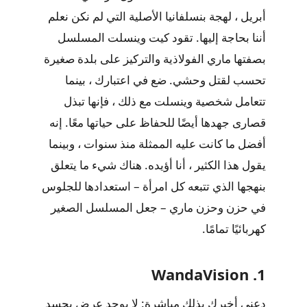
أبريل ، لهجة بنسلفانيا الأصلية التي لم نكن نعلم
أننا بحاجة إليها. تقود كيت وينسلت المسلسل
بصفتها ماري الفولاذية والتركيز على بلدة صغيرة
تحسب لقتل وحشي. ضع في اعتبارك ، بينما
تتعامل شخصية وينسلت مع ذلك ، فإنها تبذل
قصارى جهدها أيضًا للحفاظ على حياتها معًا. إنه
أفضل ما كانت عليه الممثلة منذ سنوات ، وبينما
يقول هذا الكثير ، أنا أؤيده. هناك شيء ما يتعلق
بنهجها الذي تتبعه كل امرأة – استعدادها للجلوس
في حزن وحزن ماري – جعل المسلسل الصغير
كهربائيًا تمامًا.
1. WandaVision
دعني أخبرك بذلك مباشرة: لا يوجد عرض يجسد