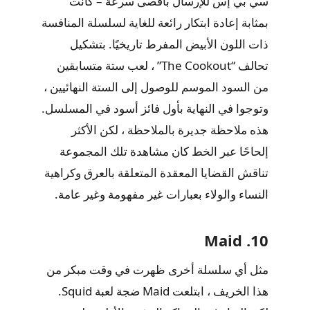
سي بي إس للإرسال بأقصى سرعة – كانت
بمثابة إعادة ابتكار رائعة للغاية لسلسلة المنافسة
ذات اللون الأبيض المفرط تاريخيًا. بتشكيل
تحالف “The Cookout” ، لعب ستة متسابقين
من السود الموسم للوصول إلى الستة النهائيين ،
وتوجوا في النهاية بأول فائز أسود في المسلسل.
هذه ملاحظة جديرة بالملاحظة ، لكن الأكثر
إلحاحًا عبر الخط كان مشاهدة تلك المجموعة
تناقش القضايا المعقدة المتعلقة بالعرق وكراهية
النساء والولاء بعبارات غير مفهومة وغير عامة.
10. Maid
مثل أي سلسلة أخرى ظهرت في وقت مبكر من
هذا الخريف ، ابتلعت Maid ضجة لعبة Squid.