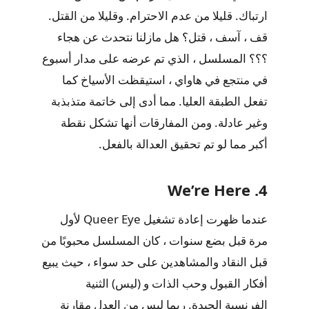
ارتباك. قليلا من عدم الاحترام. وقليلا من القتل.
قف ، آسف ، قتل؟ هل مازلنا نتحدث عن هجاء
؟؟؟ المسلسل ، الذي تم عرضه على مدار أسبوع
في منتجع في هاواي ، استيقظت الأسياخ كما
تفعل الطبقة العليا. مما أدى إلى خاتمة متذبذبة
وغير عادلة. ومن المفارقات أنها تشكل نقطة
أكبر مما لو تم تحقيق العدالة بالفعل.
4. We’re Here
عندما ظهرت إعادة تشغيل Queer Eye لأول
مرة قبل بضع سنوات ، كان المسلسل محبوبًا من
قبل النقاد والمشاهدين على حد سواء ، حيث يبيع
أفكار القبول وحب الذات و (ليس) الثنية
الفرنسية الجيدة. ربما ليس من العدل مقارنة