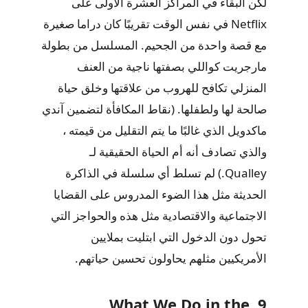
لكن البقاء في المراكز العشرة الأولى على
Netflix في نفس الوقت تقريبًا كان دراما صغيرة
مع قصة واحدة من الجحيم. المسلسل من بطولة
مارجريت كواللي بصفتها ناجية من العنف
المنزلي تكافح للهروب من علاقتها وخلق حياة
صالحة لها ولطفلها. (نقاط المكافأة لتضمين آندي
ماكدويل الذي غالبًا ما يتم التقليل من قيمته ،
والذي تصادف أنه أم الحياة الحقيقية لـ
Qualley.) لم تسلط أي سلسلة في الذاكرة
الحديثة مثل هذا الضوء المدروس على القضايا
الاجتماعية والاقتصادية مثل هذه والحواجز التي
تحول دون الدخول التي ابتليت بملايين
الأمريكيين مثلهم يحاولون تحسين حياتهم.
9. What We Do in the