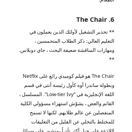
6. The Chair
** تحذير التشغيل لأولئك الذين يعملون في
التعليم العالي: ذكر الطلاب المتحمسين ،
ومهارات المناقشة ضعيفة البحث ، جاي دوبلاس.
**
The Chair هو فيلم كوميدي رائع على Netflix
وبطولة ساندرا أوه كأول رئيسة أنثى في قسم
اللغة الإنجليزية في “Low-tier Ivy”. المسلسل ،
القاتم والعض ، يشوّش استهزاء مسؤولي الكلية
المنفصلين عن عالم طلابهم. لكنها لا تسمح
للمختلط بالتخلي عن القليل من التعليقات
اللاذعة على جيل أكثر تأثراً بمنشور على وسائل