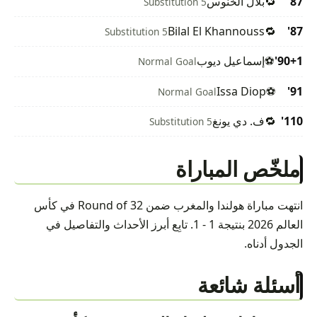
87'
🔁
بلال الخنوس
Substitution 5
Bilal El Khannouss
🔁
87'
Substitution 5
90+1'
⚽
إسماعيل ديوب
Normal Goal
Issa Diop
⚽
91'
Normal Goal
110'
🔁
ف. دي يونغ
Substitution 5
ملخّص المباراة
انتهت مباراة هولندا والمغرب ضمن Round of 32 في كأس
العالم 2026 بنتيجة 1 - 1. تابِع أبرز الأحداث والتفاصيل في
الجدول أدناه.
أسئلة شائعة