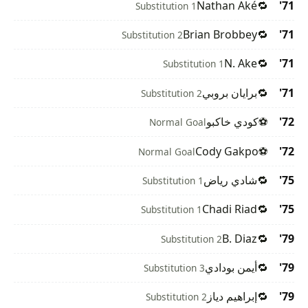
Nathan Aké
🔁
71'
Substitution 1
Brian Brobbey
🔁
71'
Substitution 2
N. Ake
🔁
71'
Substitution 1
71'
🔁
برايان بروبي
Substitution 2
72'
⚽
كودي خاكبو
Normal Goal
Cody Gakpo
⚽
72'
Normal Goal
75'
🔁
شادي رياض
Substitution 1
Chadi Riad
🔁
75'
Substitution 1
B. Diaz
🔁
79'
Substitution 2
79'
🔁
أيمن بودادي
Substitution 3
79'
🔁
إبراهيم دياز
Substitution 2