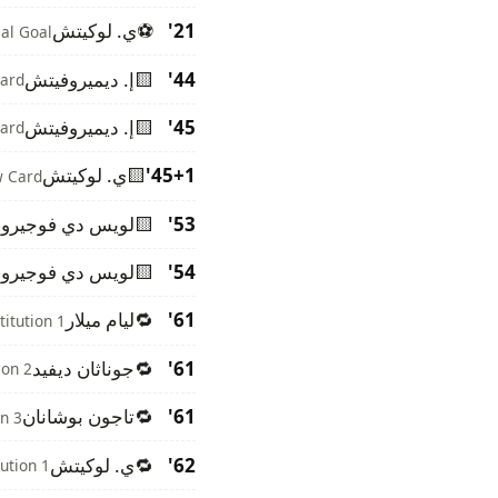
21'
⚽
ي. لوكيتش
al Goal
44'
🟨
إ. ديميروفيتش
Card
45'
🟨
إ. ديميروفيتش
Card
45+1'
🟨
ي. لوكيتش
w Card
53'
🟨
لويس دي فوجيرو
54'
🟨
لويس دي فوجيرو
61'
🔁
ليام ميلار
titution 1
61'
🔁
جوناثان ديفيد
ion 2
61'
🔁
تاجون بوشانان
on 3
62'
🔁
ي. لوكيتش
tution 1