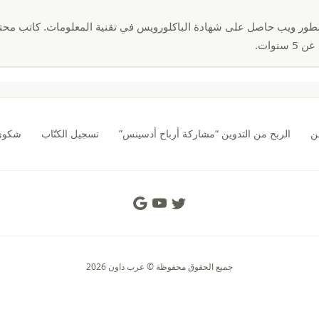
Soci
ور ويب حاصل على شهادة الباكلورويس في تقنية المعلومات. كاتب محت
 سنوات.
ن
الربح من التدوين “مشاركة أرباح أدسينس”
تسجيل الكتّاب
شكوى CA
Social Links
جميع الحقوق محفوظة © عرب داون 2026