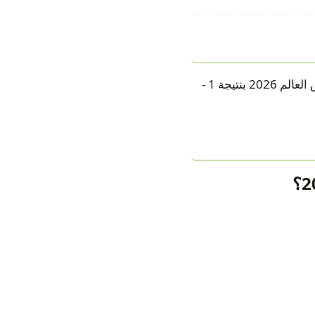
انتهت مباراة كندا وBosnia & Herzegovina ضمن دور المجموعات — المجموعة B في كأس العالم 2026 بنتيجة 1 -