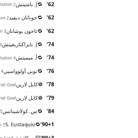
62'
🔁
إ. باشيتش
itution 2
62'
🔁
جوناثان ديفيد
ion 2
62'
🔁
تاجون بوشانان
on 3
74'
🔁
إ. بايراكتاريفيتش
3
74'
🔁
أ. ميميتش
itution 4
76'
🔁
توبي أولوواسيي
 4
78'
⚽
كايل لارين
al Goal
79'
⚽
كايل لارين
al Goal
84'
🔁
س. كولاشيناتس
 5
S. Eustaquio
🔁
90+1'
n 5
90+3'
🟨
ن. كاتيتش
ow Card