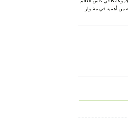
تجمع هذه المباراة بين منتخبي كندا وBosnia & Herzegovina ضمن دور المجموعات — المجموعة B في كأس العالم
اللقاء لما يحمله من أهمية في مشوار