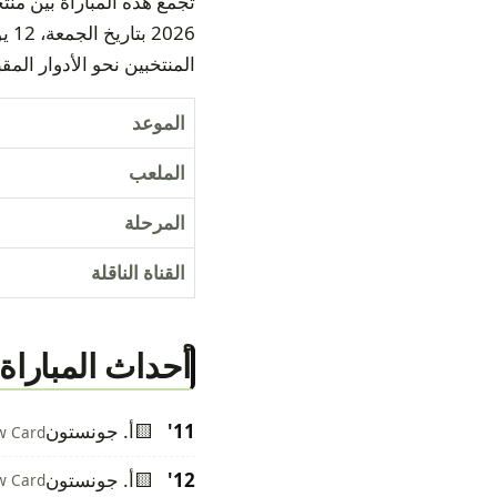
المنتخبين نحو الأدوار المقب
الموعد
الملعب
المرحلة
القناة الناقلة
أحداث المباراة
11'
🟨
أ. جونستون
w Card
12'
🟨
أ. جونستون
w Card