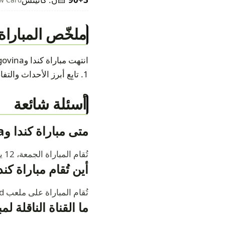
ملخّص المباراة
1. تابِع أبرز الأحداث والتفاصيل في الجدول أدناه.
أسئلة شائعة
متى مباراة كندا وBosnia & Herzegovina في كأس العالم 2026؟
تُقام المباراة الجمعة، 12 يونيو 2026 — 10:00 م.
أين تُقام مباراة كندا وa & Herzegovina
تُقام المباراة على ملعب BMO Field.
ما القناة الناقلة لمباراة كندا وna