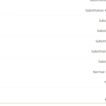
Substitution 
Subs
Subst
Substi
Substitut
Subst
Normal 