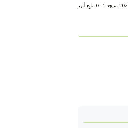
انتهت مباراة ساحل العاج والإكوادور ضمن دور المجموعات — المجموعة E في كأس العالم 2026 بنتيجة 1 - 0. تابِع أبرز