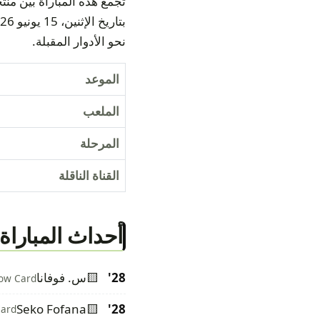
نحو الأدوار المقبلة.
الموعد
الملعب
المرحلة
القناة الناقلة
أحداث المباراة
28'
🟨
س. فوفانا
low Card
Seko Fofana
🟨
28'
Card