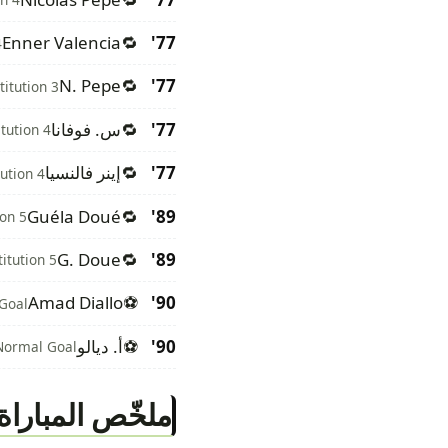
Enner Valencia
🔁
77'
4
N. Pepe
🔁
77'
titution 3
77'
🔁
س. فوفانا
itution 4
77'
🔁
إينر فالنسيا
tution 4
Guéla Doué
🔁
89'
ion 5
G. Doue
🔁
89'
itution 5
Amad Diallo
⚽
90'
Goal
90'
⚽
أ. ديالو
Normal Goal
ملخّص المباراة