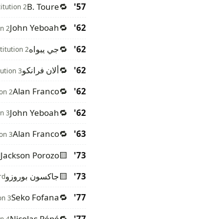
B. Toure
🔁
57'
itution 2
John Yeboah
🔁
62'
on 2
62'
🔁
جي يبواه
titution 2
62'
🔁
ألان فرانكو
tution 3
Alan Franco
🔁
62'
ion 2
John Yeboah
🔁
62'
on 3
Alan Franco
🔁
63'
ion 3
Jackson Porozo
🟨
73'
d
73'
🟨
جاكسون بوروزو
rd
Seko Fofana
🔁
77'
on 3
Nicolas Pépé
🔁
77'
on 4