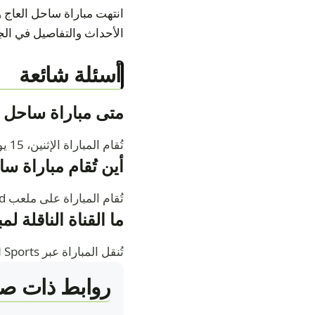
الأحداث والتفاصيل في الج
أسئلة شائعة
متى مباراة ساحل الع
تُقام المباراة الإثنين، 15 يونيو 2026 — 2:00 ص.
أين تُقام مباراة س
تُقام المباراة على ملعب Lincoln Financial Field.
ما القناة الناقلة ل
تُنقل المباراة عبر beIN Sports.
روابط ذات صل