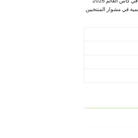
تجمع هذه المباراة بين منتخبي ساحل العاج والإكوادور ضمن دور المجموعات — المجموعة E في كأس العالم 2026
 يحمله من أهمية في مشوار المنتخبين