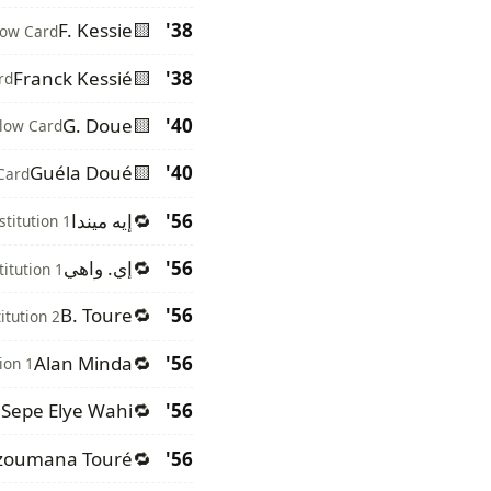
F. Kessie
🟨
38'
low Card
Franck Kessié
🟨
38'
rd
G. Doue
🟨
40'
llow Card
Guéla Doué
🟨
40'
Card
56'
🔁
إيه ميندا
stitution 1
56'
🔁
إي. واهي
titution 1
B. Toure
🔁
56'
itution 2
Alan Minda
🔁
56'
ion 1
Sepe Elye Wahi
🔁
56'
1
zoumana Touré
🔁
56'