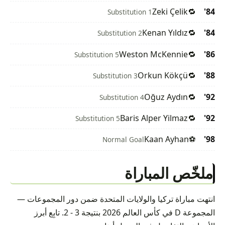
Zeki Çelik
🔁
84'
Substitution 1
Kenan Yıldız
🔁
84'
Substitution 2
Weston McKennie
🔁
86'
Substitution 5
Orkun Kökçü
🔁
88'
Substitution 3
Oğuz Aydın
🔁
92'
Substitution 4
Baris Alper Yilmaz
🔁
92'
Substitution 5
Kaan Ayhan
⚽
98'
Normal Goal
ملخّص المباراة
انتهت مباراة تركيا والولايات المتحدة ضمن دور المجموعات —
المجموعة D في كأس العالم 2026 بنتيجة 3 - 2. تابِع أبرز