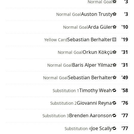
⚽
3'
Normal Goal
Auston Trusty
⚽
3'
Normal Goal
Arda Güler
⚽
10'
Normal Goal
Sebastian Berhalter
🟨
19'
Yellow Card
Orkun Kökçü
⚽
31'
Normal Goal
Baris Alper Yilmaz
⚽
31'
Normal Goal
Sebastian Berhalter
⚽
49'
Normal Goal
Timothy Weah
🔁
58'
Substitution 1
Giovanni Reyna
🔁
76'
Substitution 2
Brenden Aaronson
🔁
77'
Substitution 3
Joe Scally
🔁
77'
Substitution 4