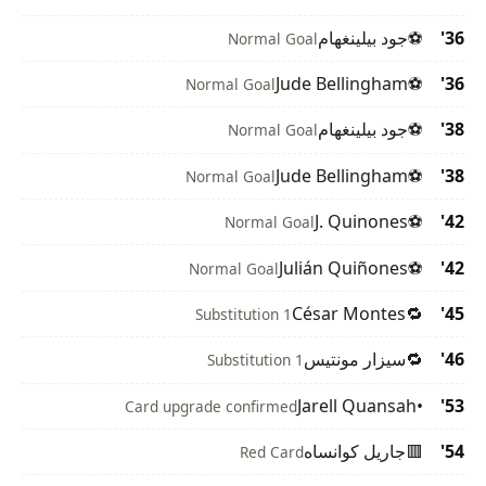
36'
⚽
جود بيلينغهام
Normal Goal
Jude Bellingham
⚽
36'
Normal Goal
38'
⚽
جود بيلينغهام
Normal Goal
Jude Bellingham
⚽
38'
Normal Goal
J. Quinones
⚽
42'
Normal Goal
Julián Quiñones
⚽
42'
Normal Goal
César Montes
🔁
45'
Substitution 1
46'
🔁
سيزار مونتيس
Substitution 1
Jarell Quansah
•
53'
Card upgrade confirmed
54'
🟥
جاريل كوانساه
Red Card