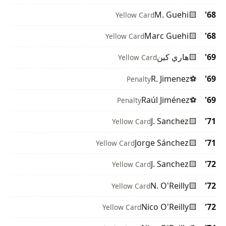
M. Guehi
🟨
68'
Yellow Card
Marc Guehi
🟨
68'
Yellow Card
69'
🟨
هاري كين
Yellow Card
R. Jimenez
⚽
69'
Penalty
Raúl Jiménez
⚽
69'
Penalty
J. Sanchez
🟨
71'
Yellow Card
Jorge Sánchez
🟨
71'
Yellow Card
J. Sanchez
🟨
72'
Yellow Card
N. O'Reilly
🟨
72'
Yellow Card
Nico O'Reilly
🟨
72'
Yellow Card