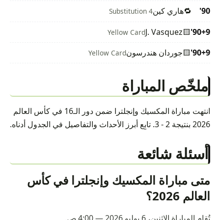
90'
🔁
هاري كين
Substitution 4
J. Vasquez
🟨
90+9'
Yellow Card
90+9'
🟨
جوردان هندرسون
Yellow Card
ملخّص المباراة
انتهت مباراة المكسيك وإنجلترا ضمن دور الـ16 في كأس العالم
2026 بنتيجة 2 - 3. تابِع أبرز الأحداث والتفاصيل في الجدول أدناه.
أسئلة شائعة
متى مباراة المكسيك وإنجلترا في كأس
العالم 2026؟
تُقام المباراة الإثنين، 6 يوليو 2026 — 4:00 ص.