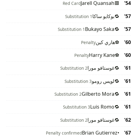
Jarell Quansah
🟥
54'
Red Card
57'
🔁
بوكايو ساكا
Substitution 1
Bukayo Saka
🔁
57'
Substitution 1
60'
⚽
هاري كين
Penalty
Harry Kane
⚽
60'
Penalty
61'
🔁
غوستافو مورا
Substitution 2
61'
🔁
لويس رومو
Substitution 3
Gilberto Mora
🔁
61'
Substitution 2
Luis Romo
🔁
61'
Substitution 3
62'
🔁
غوستافو مورا
Substitution 2
Brian Gutierrez
•
67'
Penalty confirmed