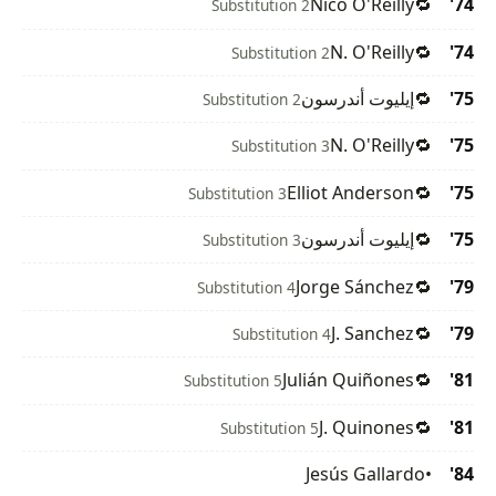
Nico O'Reilly
🔁
74'
Substitution 2
N. O'Reilly
🔁
74'
Substitution 2
75'
🔁
إيليوت أندرسون
Substitution 2
N. O'Reilly
🔁
75'
Substitution 3
Elliot Anderson
🔁
75'
Substitution 3
75'
🔁
إيليوت أندرسون
Substitution 3
Jorge Sánchez
🔁
79'
Substitution 4
J. Sanchez
🔁
79'
Substitution 4
Julián Quiñones
🔁
81'
Substitution 5
J. Quinones
🔁
81'
Substitution 5
Jesús Gallardo
•
84'