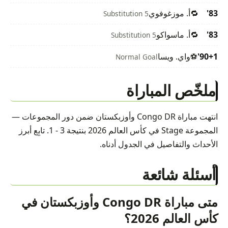
83'
🔁
أ. موزغوفوي
Substitution 5
83'
🔁
أ. ماسواكو
Substitution 5
90+1'
⚽
واي. ويسا
Normal Goal
ملخّص المباراة
انتهت مباراة Congo DR وأوزبكستان ضمن دور المجموعات —
المجموعة Stage في كأس العالم 2026 بنتيجة 3 - 1. تابِع أبرز
الأحداث والتفاصيل في الجدول أدناه.
أسئلة شائعة
متى مباراة Congo DR وأوزبكستان في
كأس العالم 2026؟