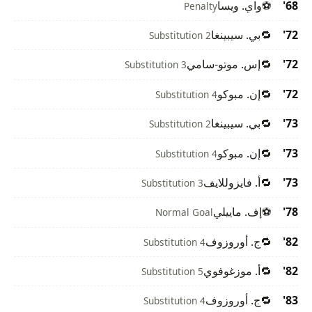
68'
⚽
واي. ويسا
Penalty
72'
🔁
بي. سيبينغا
Substitution 2
72'
🔁
إس. موتو-سامي
Substitution 3
72'
🔁
إن. مبوكو
Substitution 4
73'
🔁
بي. سيبينغا
Substitution 2
73'
🔁
إن. مبوكو
Substitution 4
73'
🔁
أ. فايزوللايف
Substitution 3
78'
⚽
إف. ماييلي
Normal Goal
82'
🔁
ج. أوروزوف
Substitution 4
82'
🔁
أ. موزغوفوي
Substitution 5
83'
🔁
ج. أوروزوف
Substitution 4