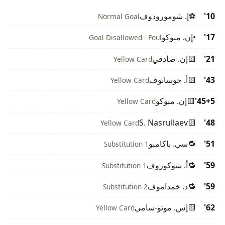
10'
⚽
إ. شومورودوف
Normal Goal
17'
•
إن. مبوكو
Goal Disallowed - Foul
21'
🟨
إن. صادقي
Yellow Card
43'
🟨
أ. خوسانوف
Yellow Card
45+5'
🟨
إن. مبوكو
Yellow Card
S. Nasrullaev
🟨
48'
Yellow Card
51'
🔁
سي. باكامبو
Substitution 1
59'
🔁
أ. شوكوروف
Substitution 1
59'
🔁
د. خمداموف
Substitution 2
62'
🟨
إس. موتو-سامي
Yellow Card