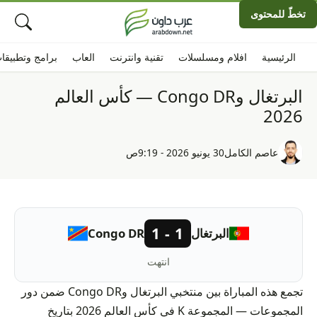
تخطّ للمحتوى
الرئيسية
افلام ومسلسلات
تقنية وانترنت
العاب
برامج وتطبيقا
البرتغال وCongo DR — كأس العالم
2026
عاصم الكامل
30 يونيو 2026 - 9:19ص
1 - 1
البرتغال
Congo DR
انتهت
تجمع هذه المباراة بين منتخبي البرتغال وCongo DR ضمن دور
المجموعات — المجموعة K في كأس العالم 2026 بتاريخ