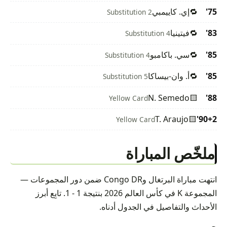
75'
🔁
إي. كاييمبي
Substitution 2
83'
🔁
فيتينيا
Substitution 4
85'
🔁
سي. باكامبو
Substitution 4
85'
🔁
أ. وان-بيساكا
Substitution 5
N. Semedo
🟨
88'
Yellow Card
T. Araujo
🟨
90+2'
Yellow Card
ملخّص المباراة
انتهت مباراة البرتغال وCongo DR ضمن دور المجموعات —
المجموعة K في كأس العالم 2026 بنتيجة 1 - 1. تابِع أبرز
الأحداث والتفاصيل في الجدول أدناه.