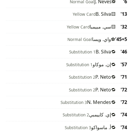
J. Neves
⚽
6'
Normal Goal
B. Silva
🟨
13'
Yellow Card
32'
🟨
سي. مبيمبا
Yellow Card
45+5'
⚽
واي. ويسا
Normal Goal
B. Silva
🔁
46'
Substitution 1
57'
🔁
إن. موكاو
Substitution 1
P. Neto
🔁
71'
Substitution 2
P. Neto
🔁
72'
Substitution 2
N. Mendes
🔁
72'
Substitution 3
74'
🔁
إي. كاييمبي
Substitution 2
74'
🔁
أ. ماسواكو
Substitution 3