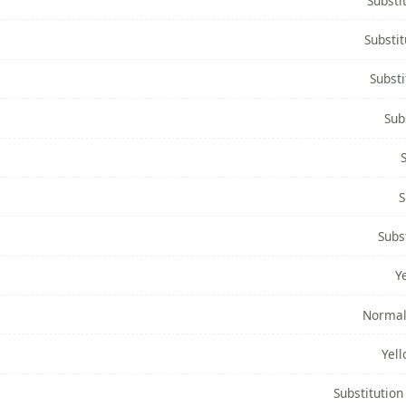
Substi
Substit
Substi
Sub
S
Subs
Y
Normal
Yel
Substitution