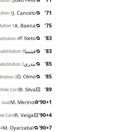
tution 2
J. Cancelo
🔁
71'
ution 3
A. Baena
🔁
75'
tution 1
P. Neto
🔁
83'
stitution 4
83'
🔁
فيتينيا
Substitution 5
85'
🔁
بيدري
ubstitution 2
D. Olmo
🔁
85'
titution 3
B. Silva
🟨
89'
ellow Card
M. Merino
⚽
90+1'
 Goal
R. Veiga
🟨
90+4'
low Card
M. Oyarzabal
🔁
90+7'
 4