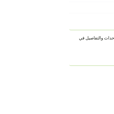
16 في كأس العالم 2026 بنتيجة 0 - 1. تابِع أبرز الأحداث والتفاصيل في