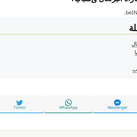
ة
ال
ب
Twitter
WhatsApp
Messenger