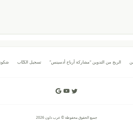
ن
الربح من التدوين “مشاركة أرباح أدسينس”
تسجيل الكتّاب
شكوى CA
Social Links
جميع الحقوق محفوظة © عرب داون 2026