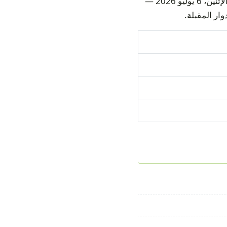
تجمع هذه المباراة بين منتخبي البرتغال وإسبانيا ضمن دور الـ16 في كأس العالم 2026 بتاريخ الإثنين، 6 يوليو 2026 —