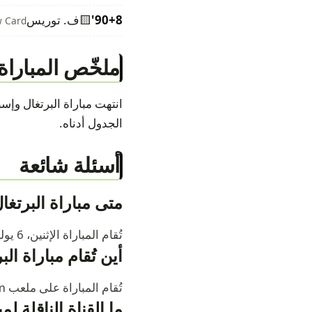
90+8'
🟨
ف. توريس
w Card
ملخّص المباراة
الجدول أدناه.
أسئلة شائعة
متى مباراة البرتغال 
تُقام المباراة الإثنين، 6 يوليو 2026 — 10:00 م.
أين تُقام مباراة الب
تُقام المباراة على ملعب AT&T Stadium.
ما القناة الناقلة لم