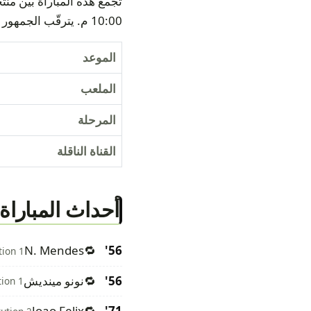
10:00 م. يترقّب الجمهور العربي هذا اللقاء لما يحمله من أهمية في مشوار المنتخبين نحو الأدوار المقبلة.
الموعد
الملعب
المرحلة
القناة الناقلة
أحداث المباراة
N. Mendes
🔁
56'
tion 1
56'
🔁
نونو مينديش
tion 1
Joao Felix
🔁
71'