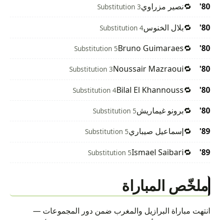
80'
🔁
نصير مزراوي
Substitution 3
80'
🔁
بلال الخنوس
Substitution 4
Bruno Guimaraes
🔁
80'
Substitution 5
Noussair Mazraoui
🔁
80'
Substitution 3
Bilal El Khannouss
🔁
80'
Substitution 4
80'
🔁
برونو غيماريش
Substitution 5
89'
🔁
إسماعيل صيباري
Substitution 5
Ismael Saibari
🔁
89'
Substitution 5
ملخّص المباراة
انتهت مباراة البرازيل والمغرب ضمن دور المجموعات —