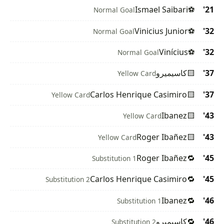
Ismael Saibari
⚽
21'
Normal Goal
Vinicius Junior
⚽
32'
Normal Goal
Vinícius
⚽
32'
Normal Goal
37'
🟨
كاسيميرو
Yellow Card
Carlos Henrique Casimiro
🟨
37'
Yellow Card
Ibanez
🟨
43'
Yellow Card
Roger Ibañez
🟨
43'
Yellow Card
Roger Ibañez
🔁
45'
Substitution 1
Carlos Henrique Casimiro
🔁
45'
Substitution 2
Ibanez
🔁
46'
Substitution 1
46'
🔁
كاسيميرو
Substitution 2