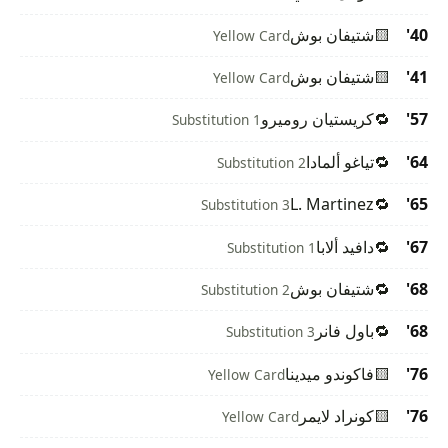
40'
🟨
شتيفان بوش
Yellow Card
41'
🟨
شتيفان بوش
Yellow Card
57'
🔁
كريستيان روميرو
Substitution 1
64'
🔁
تياغو ألمادا
Substitution 2
L. Martinez
🔁
65'
Substitution 3
67'
🔁
دافيد ألابا
Substitution 1
68'
🔁
شتيفان بوش
Substitution 2
68'
🔁
باول فانر
Substitution 3
76'
🟨
فاكوندو ميدينا
Yellow Card
76'
🟨
كونراد لايمر
Yellow Card