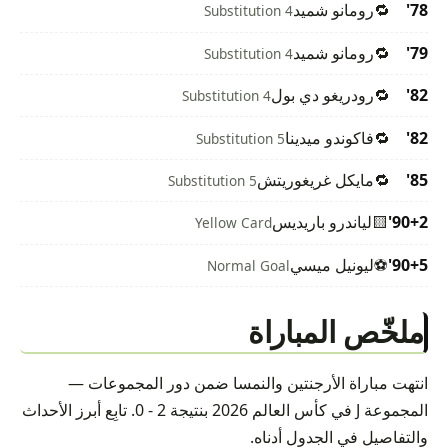
78'
🔁
رومانو شميد
Substitution 4
79'
🔁
رومانو شميد
Substitution 4
82'
🔁
رودريغو دي بول
Substitution 4
82'
🔁
فاكوندو ميدينا
Substitution 5
85'
🔁
مايكل غريغوريتش
Substitution 5
90+2'
🟨
لياندرو باريديس
Yellow Card
90+5'
⚽
ليونيل ميسي
Normal Goal
ملخّص المباراة
انتهت مباراة الأرجنتين والنمسا ضمن دور المجموعات —
المجموعة J في كأس العالم 2026 بنتيجة 2 - 0. تابِع أبرز الأحداث
والتفاصيل في الجدول أدناه.