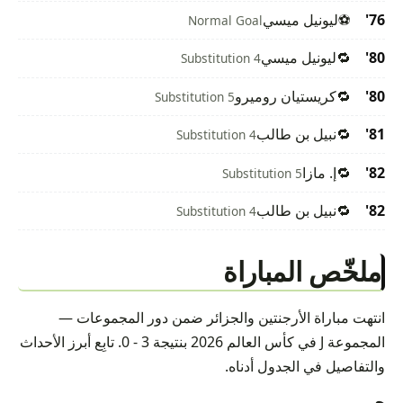
76'
⚽
ليونيل ميسي
Normal Goal
80'
🔁
ليونيل ميسي
Substitution 4
80'
🔁
كريستيان روميرو
Substitution 5
81'
🔁
نبيل بن طالب
Substitution 4
82'
🔁
إ. مازا
Substitution 5
82'
🔁
نبيل بن طالب
Substitution 4
ملخّص المباراة
انتهت مباراة الأرجنتين والجزائر ضمن دور المجموعات —
المجموعة J في كأس العالم 2026 بنتيجة 3 - 0. تابِع أبرز الأحداث
والتفاصيل في الجدول أدناه.