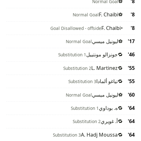
⚽
8'
Normal Goal
F. Chaibi
⚽
8'
Normal Goal
F. Chaibi
•
8'
Goal Disallowed - offside
17'
⚽
ليونيل ميسي
Normal Goal
46'
🔁
جونزالو مونتييل
Substitution 1
L. Martinez
🔁
55'
Substitution 2
55'
🔁
تياغو ألمادا
Substitution 3
60'
⚽
ليونيل ميسي
Normal Goal
64'
🔁
ه. بوداوي
Substitution 1
64'
🔁
أ. غويري
Substitution 2
A. Hadj Moussa
🔁
64'
Substitution 3