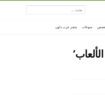
البحث عن:
قصص
منوعات
متجر عرب داون
يكس الألعاب’