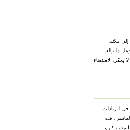
إلى مكتبة
وهل ما زالت
ار لا يمكن الاستغناء
باشرة على تصور وقيمة خدمة Xbox Game Pass تمثل في الزيادات
بقتها شركة مايكروسوفت (Microsoft) العام الماضي. هذه
المشتركين،