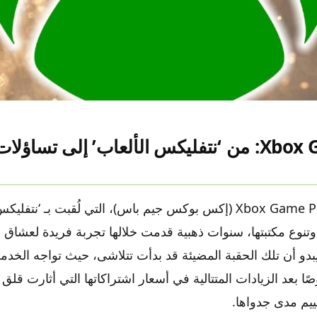
المصدر: screenrant.com
Xbox Game Pass: من ‘نتفليكس الألعاب’ إلى تساؤ
شهدت خدمة Xbox Game Pass (إكس بوكس جيم باس)، التي لُقبت بـ ‘نت
ة وتنوع مكتبتها، سنوات ذهبية قدمت خلالها تجربة فريدة لعشاق أ
بدو أن تلك الحقبة المضيئة قد بدأت تتلاشى، حيث تواجه الخدمة 
ًا بعد الزيادات المتتالية في أسعار اشتراكاتها التي أثارت قلق
ييم مدى جدواها.