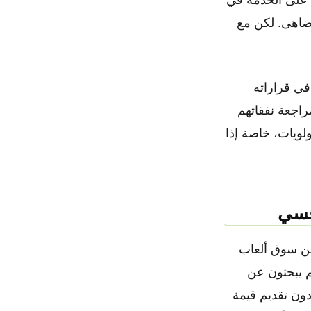
تضاهى. لكن مع
 في قراراته
راجعة نفقاتهم
س قائمة الأولويات، خاصة إذا
افسي
حديًا كبيرًا في الحفاظ على جاذبية Xbox Game Pass ضمن سوق ألعاب
م يبحثون عن
 دون تقديم قيمة