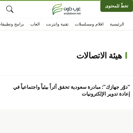
تخطّ للمحتوى
الرئيسية
افلام ومسلسلات
تقنية وانترنت
العاب
برامج وتطبيقا
هيئة الاتصالات
“دوّر جهازك”: مبادرة سعودية تحقق أثراً بيئياً واجتماعياً في
إعادة تدوير الإلكترونيات